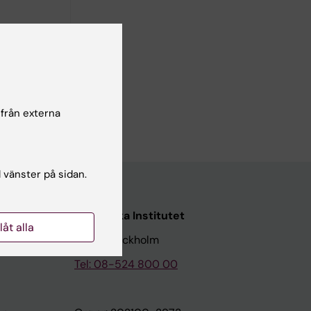
tu and
 från externa
l vänster på sidan.
Karolinska Institutet
llåt alla
171 77 Stockholm
Tel: 08-524 800 00