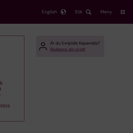
English
Sök
Meny
Är du Evripidis Kapanidis?
Redigera din profil
ik
å
m
hreys