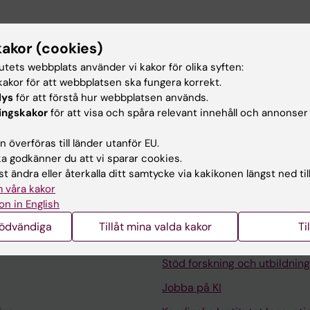
kakor (cookies)
OURNAL OF MATHEMATICAL BIOLOGY.
2026;92(6):96
tutets webbplats använder vi kakor för olika syften:
ly modeling the natural history of ductal carcinoma in si
akor för att webbplatsen ska fungera korrekt.
r
lys
för att förstå hur webbplatsen används.
ys K
ingskakor
för att visa och spåra relevant innehåll och annonser
 överföras till länder utanför EU.
 godkänner du att vi sparar cookies.
t ändra eller återkalla ditt samtycke via kakikonen längst ned til
 våra kakor
on in English
Kontakta och besök KI
nödvändiga
Tillåt mina valda kakor
Ti
Universitetsbiblioteket
Stöd forskning och utbildning
Jobba på KI