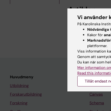
Artiklar
Vi använder 
JOURNAL ARTICLE:
J
På Karolinska Insti
A framework for joint
Nödvändiga
k
invasive breast cance
Kakor för
ana
Kapanidis E; Humphre
Marknadsför
plattformar.
Viss information kan
Genom att samtycka
Du kan när som hels
Mer information om
Read this informati
Huvudmeny
Student
Tillåt endast 
Utbildning
Ladok
Forskarutbildning
Canvas
Forskning
Schema