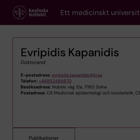
Skip
Ett medicinskt universit
to
main
content
Evripidis Kapanidis
Doktorand
E-postadress:
evripidis.kapanidis@ki.se
Telefon:
+46852486870
Besöksadress:
Nobels väg 12a, 17165 Solna
Postadress:
C8 Medicinsk epidemiologi och biostatistik, 
Publikationer