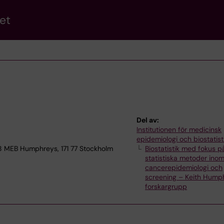
et
Del av:
Institutionen för medicinsk
epidemiologi och biostatist
C8 MEB Humphreys, 171 77 Stockholm
Biostatistik med fokus p
statistiska metoder ino
cancerepidemiologi och
screening – Keith Hump
forskargrupp