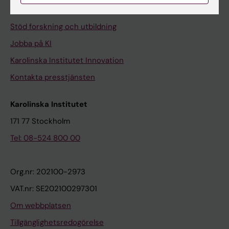
Universitetsbiblioteket
Stöd forskning och utbildning
Jobba på KI
Karolinska Institutet Innovation
Kontakta presstjänsten
Karolinska Institutet
171 77 Stockholm
Tel: 08-524 800 00
Org.nr: 202100-2973
VAT.nr: SE202100297301
Om webbplatsen
Tillgänglighetsredogörelse