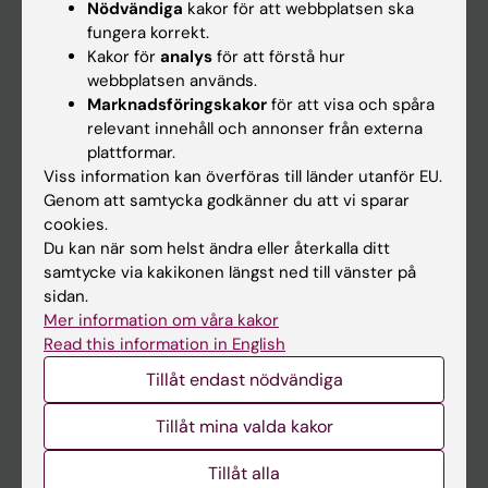
Nödvändiga
kakor för att webbplatsen ska
fungera korrekt.
Kalender
Kakor för
analys
för att förstå hur
webbplatsen används.
Student
Marknadsföringskakor
för att visa och spåra
Ladok
relevant innehåll och annonser från externa
plattformar.
Canvas
Viss information kan överföras till länder utanför EU.
Schema
Genom att samtycka godkänner du att vi sparar
cookies.
Studentmejlen
Du kan när som helst ändra eller återkalla ditt
Kurs- och programwebbar
samtycke via kakikonen längst ned till vänster på
sidan.
Student på KI
Mer information om våra kakor
Read this information in English
Medarbetare
Tillåt endast nödvändiga
Medarbetarportalen
Tillåt mina valda kakor
Kontakta och besök KI
Tillåt alla