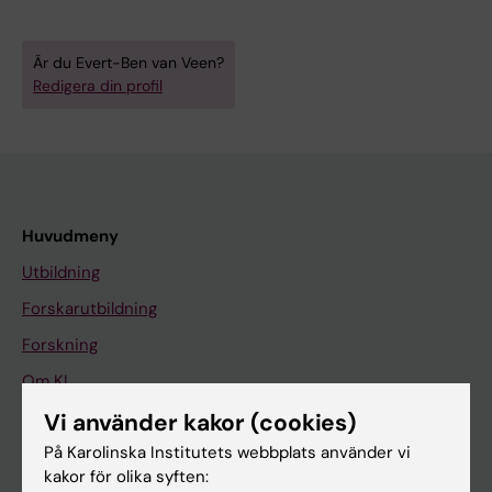
Är du Evert-Ben van Veen?
Redigera din profil
Huvudmeny
Utbildning
Forskarutbildning
Forskning
Om KI
Vi använder kakor (cookies)
På Karolinska Institutets webbplats använder vi
På gång
kakor för olika syften:
Nyheter