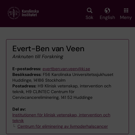
Skip
to
main
Sök
English
Meny
content
Evert-Ben van Veen
Anknuten till Forskning
E-postadress:
evertben.van.veen@ki.se
Besöksadress:
F56 Karolinska Universitetssjukhuset
Huddinge, 14186 Stockholm
Postadress:
H9 Klinisk vetenskap, intervention och
teknik, H9 CLINTEC Centrum för
Cervixcancereliminering, 141 52 Huddinge
Del av:
Institutionen för klinisk vetenskap, intervention och
teknik
Centrum för eliminering av livmoderhalscancer