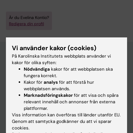
Är du Evelina Kontio?
Redigera din profil
Vi använder kakor (cookies)
På Karolinska Institutets webbplats använder vi
kakor för olika syften:
Huvudmeny
Nödvändiga
kakor för att webbplatsen ska
Utbildning
fungera korrekt.
Kakor för
analys
för att förstå hur
Forskarutbildning
webbplatsen används.
Forskning
Marknadsföringskakor
för att visa och spåra
relevant innehåll och annonser från externa
Om KI
plattformar.
Viss information kan överföras till länder utanför EU.
Genom att samtycka godkänner du att vi sparar
På gång
cookies.