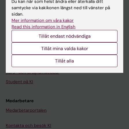
Nyheter
Du kan när som helst ändra eller återkalla ditt
samtycke via kakikonen längst ned till vänster på
Kalender
sidan.
Mer information om våra kakor
Student
Read this information in English
Ladok
Tillåt endast nödvändiga
Canvas
Tillåt mina valda kakor
Schema
Tillåt alla
Studentmejlen
Kurs- och programwebbar
Student på KI
Medarbetare
Medarbetarportalen
Kontakta och besök KI