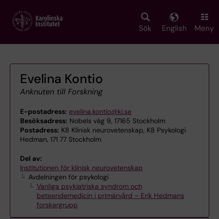
Skip
to
main
Sök
English
Meny
content
Evelina Kontio
Anknuten till Forskning
E-postadress:
evelina.kontio@ki.se
Besöksadress:
Nobels väg 9, 17165 Stockholm
Postadress:
K8 Klinisk neurovetenskap, K8 Psykologi
Hedman, 171 77 Stockholm
Del av:
Institutionen för klinisk neurovetenskap
Avdelningen för psykologi
Vanliga psykiatriska syndrom och
beteendemedicin i primärvård – Erik Hedmans
forskargrupp