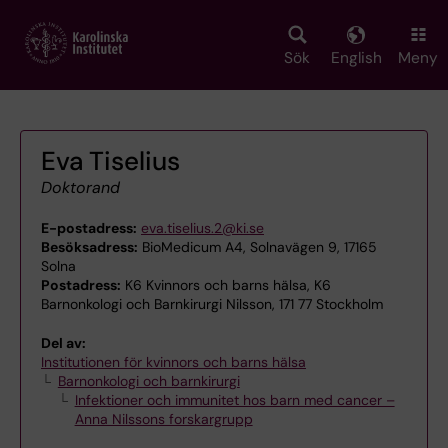
Skip
to
main
Sök
English
Meny
content
Eva Tiselius
Doktorand
E-postadress:
eva.tiselius.2@ki.se
Besöksadress:
BioMedicum A4, Solnavägen 9, 17165
Solna
Postadress:
K6 Kvinnors och barns hälsa, K6
Barnonkologi och Barnkirurgi Nilsson, 171 77 Stockholm
Del av:
Institutionen för kvinnors och barns hälsa
Barnonkologi och barnkirurgi
Infektioner och immunitet hos barn med cancer –
Anna Nilssons forskargrupp