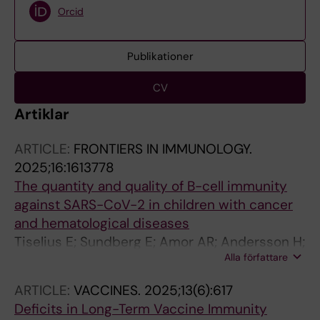
Orcid
Publikationer
CV
Artiklar
ARTICLE:
FRONTIERS IN IMMUNOLOGY.
2025;16:1613778
The quantity and quality of B-cell immunity
against SARS-CoV-2 in children with cancer
and hematological diseases
Tiselius E; Sundberg E; Amor AR; Andersson H;
Alla författare
Varnaite R; Kolstad L; Akaberi D; Ling J; Harila
A; Saghafian-Hedengren S; Hoffman T; Nilsson
ARTICLE:
VACCINES.
2025;13(6):617
A
Deficits in Long-Term Vaccine Immunity