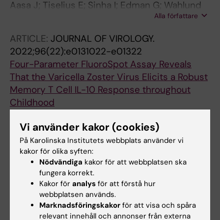
Aasa J; Tiselius E; Sinha I; Edman G; Wahlund
Alla författare
M; Hedengren SS; Nilsson A; Berggren A
ARTICLE:
JOURNAL OF VIROLOGY.
2022;96(22):e0131022-e01322
Four-Parameter FluoroSpot Assay Reveals
That the Varicella Zoster Virus Elicits a Robust
Memory T Cell IL-10 Response throughout
Childhood
Nilsson A; Hobinger A; Jahnmatz P; Tiselius E;
Vi använder kakor (cookies)
Alla författare
Laestadius A; Melen E; Bjorkander S;
Saghafian-Hedengren S
På Karolinska Institutets webbplats använder vi
kakor för olika syften:
Alla övriga publikationer
Nödvändiga
kakor för att webbplatsen ska
fungera korrekt.
REVIEW:
COCHRANE DATABASE OF
Kakor för
analys
för att förstå hur
webbplatsen används.
SYSTEMATIC REVIEWS.
2017;12(12):CD011300
Marknadsföringskakor
för att visa och spåra
Immunotherapy (excluding checkpoint
relevant innehåll och annonser från externa