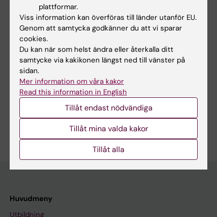
inhibitors) for stage I to III non-small cell lung
plattformar.
cancer treated with surgery or radiotherapy
Viss information kan överföras till länder utanför EU.
with curative intent
Genom att samtycka godkänner du att vi sparar
Zhu J; Li R; Tiselius E; Roudi R; Teghararian O;
cookies.
Du kan när som helst ändra eller återkalla ditt
Alla författare
Suo C; Song H
samtycke via kakikonen längst ned till vänster på
sidan.
Mer information om våra kakor
Forskningsområden:
Read this information in English
Immunologi inom det medicinska området
Pediatrik
Tillåt endast nödvändiga
Är du Eva Tiselius?
Tillåt mina valda kakor
Redigera din profil
Tillåt alla
Huvudmeny
Utbildning