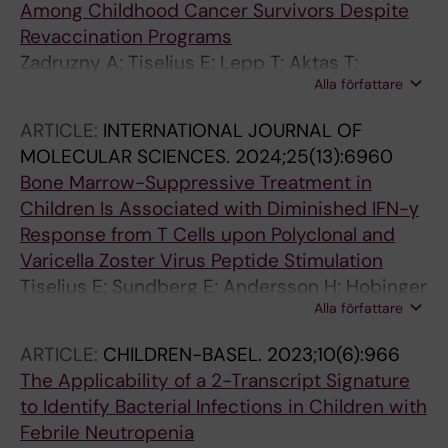
Among Childhood Cancer Survivors Despite
Revaccination Programs
Zadruzny A; Tiselius E; Lepp T; Aktas T;
Alla författare
Tecleab T; Hellman S; Jahnmatz M; Nilsson A
ARTICLE:
INTERNATIONAL JOURNAL OF
MOLECULAR SCIENCES.
2024;25(13):6960
Bone Marrow-Suppressive Treatment in
Children Is Associated with Diminished IFN-γ
Response from T Cells upon Polyclonal and
Varicella Zoster Virus Peptide Stimulation
Tiselius E; Sundberg E; Andersson H; Hobinger
Alla författare
A; Jahnmatz P; Harila A; Palle J; Nilsson A;
Saghafian-Hedengren S
ARTICLE:
CHILDREN-BASEL.
2023;10(6):966
The Applicability of a 2-Transcript Signature
to Identify Bacterial Infections in Children with
Febrile Neutropenia