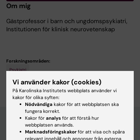
Om mig
Gästprofessor i barn och ungdomspsykiatri,
Institutionen för klinisk neurovetenskap
Forskningsområden:
Psykiatri
Vi använder kakor (cookies)
Är du Eva Serlachius?
Redigera din profil
På Karolinska Institutets webbplats använder vi
kakor för olika syften:
Nödvändiga
kakor för att webbplatsen ska
fungera korrekt.
Kakor för
analys
för att förstå hur
webbplatsen används.
Huvudmeny
Marknadsföringskakor
för att visa och spåra
relevant innehåll och annonser från externa