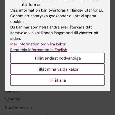
Utbildning
plattformar.
Forskarutbildning
Viss information kan överföras till länder utanför EU.
Genom att samtycka godkänner du att vi sparar
Forskning
cookies.
Om KI
Du kan när som helst ändra eller återkalla ditt
samtycke via kakikonen längst ned till vänster på
sidan.
På gång
Mer information om våra kakor
Read this information in English
Nyheter
Tillåt endast nödvändiga
Kalender
Tillåt mina valda kakor
Student
Tillåt alla
Ladok
Canvas
Schema
Studentmejlen