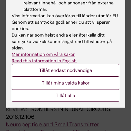
depression and anxiety
relevant innehåll och annonser från externa
plattformar.
Jahanshahi A; Le Maitre E; Temel Y; Lanfumey
Viss information kan överföras till länder utanför EU.
Alla författare
L; Hamon M; Lesch K-P; Tordera RM; Del Rio J;
Genom att samtycka godkänner du att vi sparar
Aso E; Maldonado R; Hoekfelt T; Steinbusch
cookies.
ARTICLE:
JOURNAL OF COMPARATIVE
HWM
Du kan när som helst ändra eller återkalla ditt
NEUROLOGY.
2010;518(17):3464-3494
samtycke via kakikonen längst ned till vänster på
Chemical Neuroanatomy of the Dorsal Raphe
sidan.
Nucleus and Adjacent Structures of the
Mer information om våra kakor
Mouse Brain
Read this information in English
Fu W; Le Maitre E; Fabre V; Bernard J-F; Xu Z-
Tillåt endast nödvändiga
Alla författare
QD; Hokfelt T
Tillåt mina valda kakor
Alla övriga publikationer
Tillåt alla
REVIEW:
FRONTIERS IN NEURAL CIRCUITS.
2018;12:106
Neuropeptide and Small Transmitter