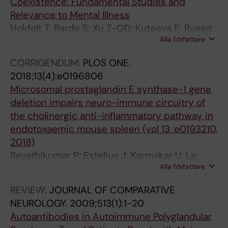
Coexistence: Fundamental Studies and
Relevance to Mental Illness
Hokfelt T; Barde S; Xu Z-QD; Kuteeva E; Ruegg
Alla författare
J; Le Maitre E; Risling M; Kehr J; Ihnatko R;
Theodorsson E; Palkovits M; Deakin W; Bagdy
CORRIGENDUM:
PLOS ONE.
G; Juhasz G; Prud'homme HJ; Mechawar N;
2018;13(4):e0196806
Diaz-Heijtz R; Ogren SO
Microsomal prostaglandin E synthase-1 gene
deletion impairs neuro-immune circuitry of
the cholinergic anti-inflammatory pathway in
endotoxaemic mouse spleen (vol 13, e0193210,
2018)
Revathikumar P; Estelius J; Karmakar U; Le
Alla författare
Maitre E; Korotkova M; Jakobsson P-J; Lampa
J
REVIEW:
JOURNAL OF COMPARATIVE
NEUROLOGY.
2009;513(1):1-20
Autoantibodies in Autoimmune Polyglandular