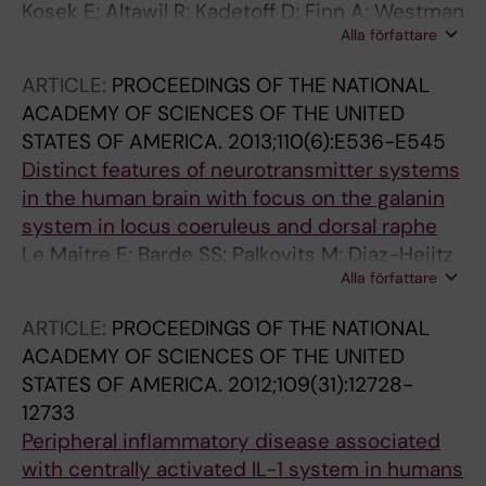
Kosek E; Altawil R; Kadetoff D; Finn A; Westman
Alla författare
M; Le Maitre E; Andersson M; Jensen-Urstad
M; Lampa J
ARTICLE:
PROCEEDINGS OF THE NATIONAL
ACADEMY OF SCIENCES OF THE UNITED
STATES OF AMERICA.
2013;110(6):E536-E545
Distinct features of neurotransmitter systems
in the human brain with focus on the galanin
system in locus coeruleus and dorsal raphe
Le Maitre E; Barde SS; Palkovits M; Diaz-Heijtz
Alla författare
R; Hokfelt TGM
ARTICLE:
PROCEEDINGS OF THE NATIONAL
ACADEMY OF SCIENCES OF THE UNITED
STATES OF AMERICA.
2012;109(31):12728-
12733
Peripheral inflammatory disease associated
with centrally activated IL-1 system in humans