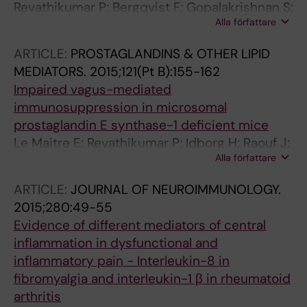
Revathikumar P; Bergqvist F; Gopalakrishnan S;
Alla författare
Korotkova M; Jakobsson P-J; Lampa J; Le
Maitre E
ARTICLE:
PROSTAGLANDINS & OTHER LIPID
MEDIATORS.
2015;121(Pt B):155-162
Impaired vagus-mediated
immunosuppression in microsomal
prostaglandin E synthase-1 deficient mice
Le Maitre E; Revathikumar P; Idborg H; Raouf J;
Alla författare
Korotkova M; Jakobsson P-J; Lampa J
ARTICLE:
JOURNAL OF NEUROIMMUNOLOGY.
2015;280:49-55
Evidence of different mediators of central
inflammation in dysfunctional and
inflammatory pain - Interleukin-8 in
fibromyalgia and interleukin-1 β in rheumatoid
arthritis