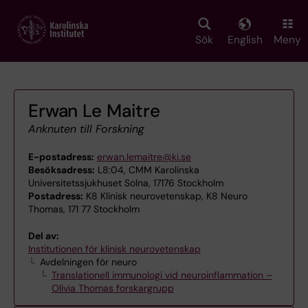
Skip
to
main
Sök
English
Meny
content
Erwan Le Maitre
Anknuten till Forskning
E-postadress:
erwan.lemaitre@ki.se
Besöksadress:
L8:04, CMM Karolinska
Universitetssjukhuset Solna, 17176 Stockholm
Postadress:
K8 Klinisk neurovetenskap, K8 Neuro
Thomas, 171 77 Stockholm
Del av:
Institutionen för klinisk neurovetenskap
Avdelningen för neuro
Translationell immunologi vid neuroinflammation –
Olivia Thomas forskargrupp