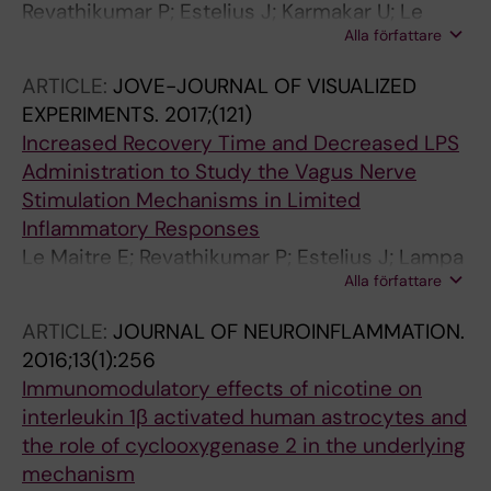
Revathikumar P; Estelius J; Karmakar U; Le
Alla författare
Maitre E; Korotkova M; Jakobsson P-J; Lampa
J
ARTICLE:
JOVE-JOURNAL OF VISUALIZED
EXPERIMENTS.
2017;(121)
Increased Recovery Time and Decreased LPS
Administration to Study the Vagus Nerve
Stimulation Mechanisms in Limited
Inflammatory Responses
Le Maitre E; Revathikumar P; Estelius J; Lampa
Alla författare
J
ARTICLE:
JOURNAL OF NEUROINFLAMMATION.
2016;13(1):256
Immunomodulatory effects of nicotine on
interleukin 1β activated human astrocytes and
the role of cyclooxygenase 2 in the underlying
mechanism