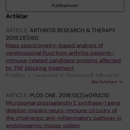
Publikationer
Artiklar
ARTICLE:
ARTHRITIS RESEARCH & THERAPY.
2019;21(1):60
Mass spectrometry-based analysis of
cerebrospinal fluid from arthritis patients-
immune-related candidate proteins affected
by TNF blocking treatment
Estelius J; Lengqvist J; Ossipova E; Idborg H;
Alla författare
Le Maitre E; Andersson MLA; Brundin L;
Khademi M; Svenungsson E; Jakobsson P-J;
ARTICLE:
PLOS ONE.
2018;13(2):e0193210
Lampa J
Microsomal prostaglandin E synthase-1 gene
deletion impairs neuro-immune circuitry of
the cholinergic anti-inflammatory pathway in
endotoxaemic mouse spleen