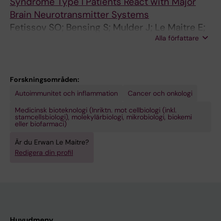
Syndrome Type I Patients React with Major
Brain Neurotransmitter Systems
Fetissov SO; Bensing S; Mulder J; Le Maitre E;
Alla författare
Hulting A-L; Harkany T; Ekwall O; Skoldberg F;
Husebye ES; Perheentupa J; Rorsman F;
Kaempe O; Hoekfelt T
Forskningsområden:
Autoimmunitet och inflammation
Cancer och onkologi
Medicinsk bioteknologi (Inriktn. mot cellbiologi (inkl.
stamcellsbiologi), molekylärbiologi, mikrobiologi, biokemi
eller biofarmaci)
Är du Erwan Le Maitre?
Redigera din profil
Huvudmeny