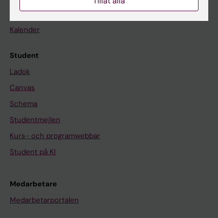
Tillåt alla
Nyheter
Kalender
Student
Ladok
Canvas
Schema
Studentmejlen
Kurs- och programwebbar
Student på KI
Medarbetare
Medarbetarportalen