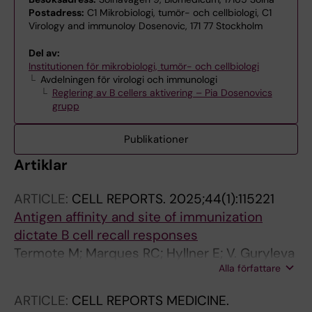
Postadress:
C1 Mikrobiologi, tumör- och cellbiologi, C1
Virology and immunoloy Dosenovic, 171 77 Stockholm
Del av:
Institutionen för mikrobiologi, tumör- och cellbiologi
Avdelningen för virologi och immunologi
Reglering av B cellers aktivering – Pia Dosenovics
grupp
Publikationer
Artiklar
ARTICLE:
CELL REPORTS.
2025;44(1):115221
Antigen affinity and site of immunization
dictate B cell recall responses
Termote M; Marques RC; Hyllner E; V. Guryleva
Alla författare
M; Henskens M; Brutscher A; Baken IJL; Dopico
XC; Gasull AD; Murrell B; Stamatatos L;
ARTICLE:
CELL REPORTS MEDICINE.
Westerberg LS; Dosenovic P