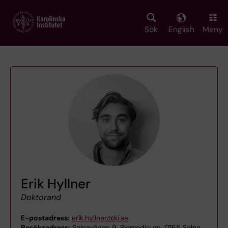
Skip
to
main
Sök
English
Meny
content
Erik Hyllner
Doktorand
E-postadress:
erik.hyllner@ki.se
Besöksadress:
Solnavägen 9, Biomedicum, 17165 Solna