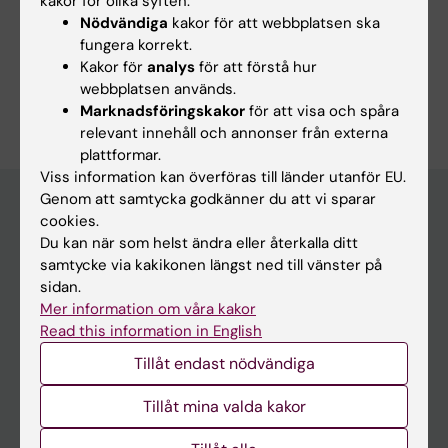
kakor för olika syften:
Cell- och molekylärbiologi
Nödvändiga
kakor för att webbplatsen ska
fungera korrekt.
Immunologi inom det medicinska området
Kakor för
analys
för att förstå hur
Är du Erik Hyllner?
webbplatsen används.
Redigera din profil
Marknadsföringskakor
för att visa och spåra
relevant innehåll och annonser från externa
plattformar.
Viss information kan överföras till länder utanför EU.
Genom att samtycka godkänner du att vi sparar
cookies.
Du kan när som helst ändra eller återkalla ditt
Huvudmeny
samtycke via kakikonen längst ned till vänster på
Utbildning
sidan.
Mer information om våra kakor
Forskarutbildning
Read this information in English
Forskning
Tillåt endast nödvändiga
Om KI
Tillåt mina valda kakor
På gång