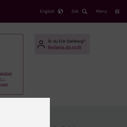
English
Sök
Meny
Är du Erik Dahlberg?
Redigera din profil
atologi
i –
grupp