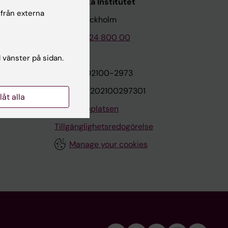
Karolinska Institutet
 från externa
171 77 Stockholm
Tel: 08-524 800 00
l vänster på sidan.
on
Org.nr: 202100-2973
VAT.nr: SE202100297301
llåt alla
Om webbplatsen
Tillgänglighetsredogörelse
Manage your cookies