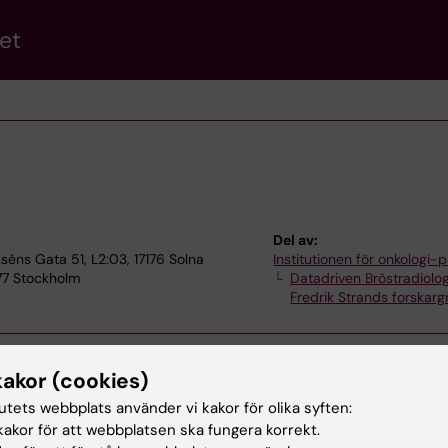
et
Del av:
séns Gata 51, L2:03, 17176 Solna
Institutionen för onkologi-p
 77 Stockholm
Datadriven Bröstradiolog
Fredrik Strands forskar
kakor (cookies)
tutets webbplats använder vi kakor för olika syften:
akor för att webbplatsen ska fungera korrekt.