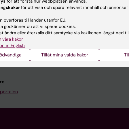
Kontakta och besök KI
lys
för att förstå hur webbplatsen används.
ingskakor
för att visa och spåra relevant innehåll och annonser
Universitetsbiblioteket
 överföras till länder utanför EU.
Stöd forskning och utbildning
 godkänner du att vi sparar cookies.
Jobba på KI
t ändra eller återkalla ditt samtycke via kakikonen längst ned til
 våra kakor
len
Karolinska Institutet Innovati
on in English
programwebbar
Kontakta presstjänsten
nödvändiga
Tillåt mina valda kakor
Ti
KI
re
portalen