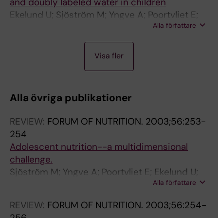
and doubly labeled water in children
Ekelund U; Sjöström M; Yngve A; Poortvliet E;
Alla författare
Nilsson A; Froberg K; Wedderkopp N;
Westerterp K
A
Visa fler
R
T
I
Alla övriga publikationer
C
L
REVIEW:
FORUM OF NUTRITION.
2003;56:253-
E
254
:
Adolescent nutrition--a multidimensional
P
challenge.
U
Sjöström M; Yngve A; Poortvliet E; Ekelund U;
B
Alla författare
Hurtig-Wennlöf A; Nilsson A; Hagströmer M
L
I
REVIEW:
FORUM OF NUTRITION.
2003;56:254-
C
256