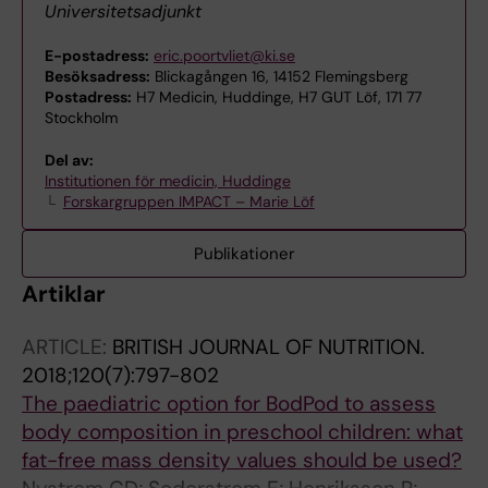
Universitetsadjunkt
E-postadress:
eric.poortvliet@ki.se
Besöksadress:
Blickagången 16, 14152 Flemingsberg
Postadress:
H7 Medicin, Huddinge, H7 GUT Löf, 171 77
Stockholm
Del av:
Institutionen för medicin, Huddinge
Forskargruppen IMPACT – Marie Löf
Publikationer
Artiklar
ARTICLE:
BRITISH JOURNAL OF NUTRITION.
2018;120(7):797-802
The paediatric option for BodPod to assess
body composition in preschool children: what
fat-free mass density values should be used?