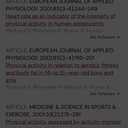
ARTICLE:
EUROPEAN JOURNAL OF APPLIED
Thórsdóttir I; Klepp KI
PHYSIOLOGY.
2001;85(3-4):244-249
Heart rate as an indicator of the intensity of
physical activity in human adolescents
Ekelund U; Poortvliet E; Yngve A; Hurtig-
Alla författare
Wennlöv A; Nilsson A; Sjöström M
ARTICLE:
EUROPEAN JOURNAL OF APPLIED
PHYSIOLOGY.
2001;85(3-4):195-201
Physical activity in relation to aerobic fitness
and body fat in 14-to 15-year-old boys and
girls
Ekelund U; Poortvliet E; Nilsson A; Yngve A;
Alla författare
Holmberg A; Sjöström M
ARTICLE:
MEDICINE & SCIENCE IN SPORTS &
EXERCISE.
2001;33(2):275-281
Physical activity assessed by activity monitor