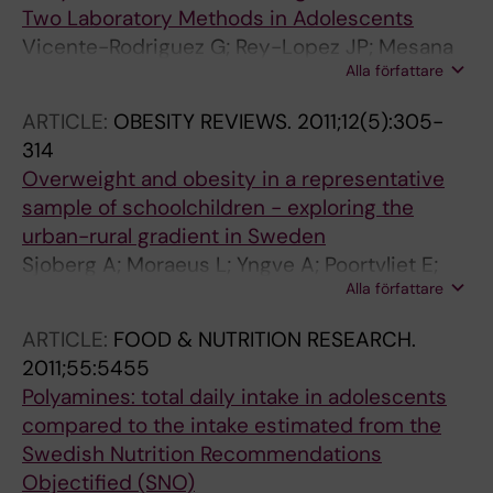
Two Laboratory Methods in Adolescents
Vicente-Rodriguez G; Rey-Lopez JP; Mesana
Alla författare
MI; Poortvliet E; Ortega FB; Polito A; Nagy E;
Widhalm K; Sjostrom M; Moreno LA
ARTICLE:
OBESITY REVIEWS.
2011;12(5):305-
314
Overweight and obesity in a representative
sample of schoolchildren - exploring the
urban-rural gradient in Sweden
Sjoberg A; Moraeus L; Yngve A; Poortvliet E;
Alla författare
Al-Ansari U; Lissner L
ARTICLE:
FOOD & NUTRITION RESEARCH.
2011;55:5455
Polyamines: total daily intake in adolescents
compared to the intake estimated from the
Swedish Nutrition Recommendations
Objectified (SNO)