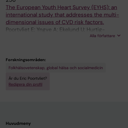
H
The European Youth Heart Survey (EYHS): an
E
international study that addresses the multi-
A
dimensional issues of CVD risk factors.
L
Poortvliet E; Yngve A; Ekelund U; Hurtig-
T
Alla författare
Wennlöf A; Nilsson A; Hagströmer M; Sjöström
H
M
N
U
Forskningsområden:
T
Folkhälsovetenskap, global hälsa och socialmedicin
R
I
Är du Eric Poortvliet?
Redigera din profil
T
I
O
N
.
1
Huvudmeny