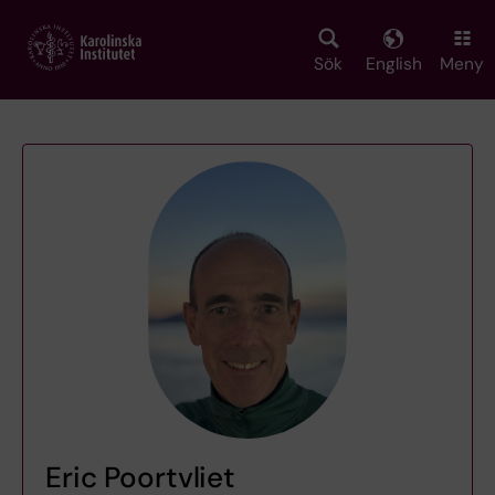
Skip
to
main
Sök
English
Meny
content
Eric Poortvliet