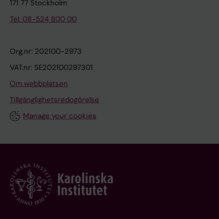
171 77 Stockholm
i
Tel: 08-524 800 00
v
i
t
Org.nr: 202100-2973
y
VAT.nr: SE202100297301
-
Om webbplatsen
i
n
Tillgänglighetsredogörelse
t
Manage your cookies
e
r
a
c
t
i
o
n