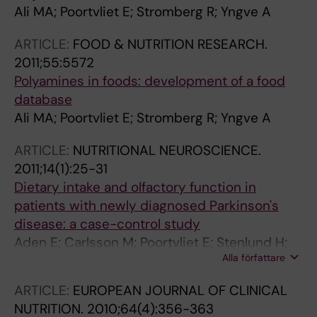
Ali MA; Poortvliet E; Stromberg R; Yngve A
ARTICLE:
FOOD & NUTRITION RESEARCH.
2011;55:5572
Polyamines in foods: development of a food
database
Ali MA; Poortvliet E; Stromberg R; Yngve A
ARTICLE:
NUTRITIONAL NEUROSCIENCE.
2011;14(1):25-31
Dietary intake and olfactory function in
patients with newly diagnosed Parkinson's
disease: a case-control study
Aden E; Carlsson M; Poortvliet E; Stenlund H;
Alla författare
Linder J; Edstrom M; Forsgren L; Haglin L
ARTICLE:
EUROPEAN JOURNAL OF CLINICAL
NUTRITION.
2010;64(4):356-363