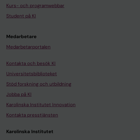
D
Kurs- och programwebbar
i
Student på KI
e
t
a
Medarbetare
n
Medarbetarportalen
d
p
Kontakta och besök KI
h
y
Universitetsbiblioteket
s
Stöd forskning och utbildning
i
Jobba på KI
c
Karolinska Institutet Innovation
a
l
Kontakta presstjänsten
a
c
Karolinska Institutet
t