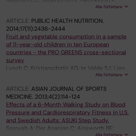
Nystrom CD; Soderstrom E; Henriksson P;
Alla författare
Henriksson H; Poortvliet E; Lof M
ARTICLE:
PUBLIC HEALTH NUTRITION.
2014;17(11):2436-2444
Fruit and vegetable consumption in a sample
of 11-year-old children in ten European
countries - the PRO GREENS cross-sectional
survey
Lynch C; Kristjansdottir AG; te Velde SJ; Lien
Alla författare
N; Roos E; Thorsdottir I; Krawinkel M; de
Almeida MDV; Papadaki A; Ribic CH; Petrova S;
ARTICLE:
ASIAN JOURNAL OF SPORTS
Ehrenblad B; Halldorsson TI; Poortvliet E; Yngve
MEDICINE.
2013;4(2):114-124
A
Effects of a 6-Month Walking Study on Blood
Pressure and Cardiorespiratory Fitness in U.S.
and Swedish Adults: ASUKI Step Study.
Soroush A; Der Ananian C; Ainsworth BE;
Alla författare