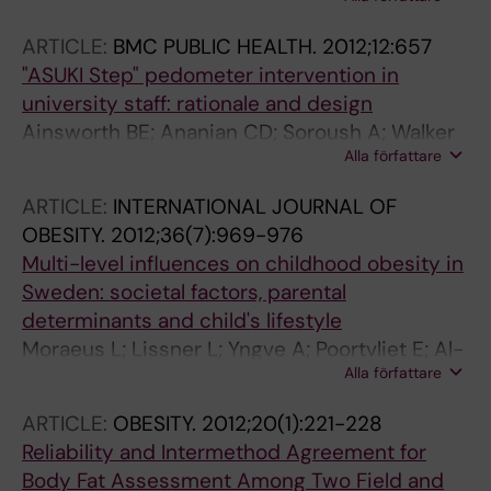
Belyea M; Poortvliet E; Swan PD; Walker J;
Yngve A
ARTICLE:
BMC PUBLIC HEALTH.
2012;12:657
"ASUKI Step" pedometer intervention in
university staff: rationale and design
Ainsworth BE; Ananian CD; Soroush A; Walker
Alla författare
J; Swan P; Poortvliet E; Yngve A
ARTICLE:
INTERNATIONAL JOURNAL OF
OBESITY.
2012;36(7):969-976
Multi-level influences on childhood obesity in
Sweden: societal factors, parental
determinants and child's lifestyle
Moraeus L; Lissner L; Yngve A; Poortvliet E; Al-
Alla författare
Ansari U; Sjoeberg A
ARTICLE:
OBESITY.
2012;20(1):221-228
Reliability and Intermethod Agreement for
Body Fat Assessment Among Two Field and