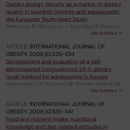
Dietary energy density as a marker of dietary
quality in Swedish children and adolescents:
the European Youth Heart Study
Patterson E; Warnberg J; Poortvliet E; Kearney
Alla författare
JM; Sjostrom M
ARTICLE:
INTERNATIONAL JOURNAL OF
OBESITY.
2008;32:S26-S34
Development and evaluation of a self-
administered computerized 24-h dietary
recall method for adolescents in Europe
Vereecken CA; Covents M; Sichert-Hellert W;
Alla författare
Alvira JMF; Le Donne C; De Henauw S; De
Vriendt T; Phillipp MK; Beghin L; Manios Y;
ARTICLE:
INTERNATIONAL JOURNAL OF
Hallstrom L; Poortvliet E; Matthys C; Plada M;
OBESITY.
2008;32:S35-S41
Nagy E; Moreno LA
Food and nutrient intake, nutritional
knowledge and diet-related attitudes in