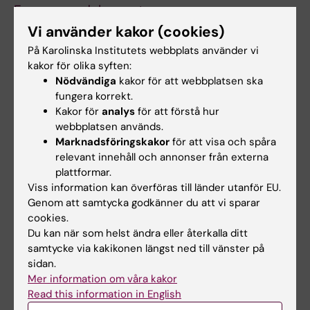
European adolescents
Kersting M; Sichert-Hellert W; Vereecken CA;
Vi använder kakor (cookies)
Alla författare
Diehl J; Beghin L; De Henauw S; Grammatikaki
På Karolinska Institutets webbplats använder vi
E; Manios Y; Mesana MI; Papadaki A; Phillipp K;
kakor för olika syften:
ARTICLE:
EUROPEAN JOURNAL OF PUBLIC
Plada M; Poortvliet E; Sette S
Nödvändiga
kakor för att webbplatsen ska
HEALTH.
2008;18(2):126-130
fungera korrekt.
Differences in prevalence of overweight and
Kakor för
analys
för att förstå hur
webbplatsen används.
stunting in 11-year olds across Europe: The
Marknadsföringskakor
för att visa och spåra
Pro Children Study
relevant innehåll och annonser från externa
Yngve A; De Bourdeaudhuij I; Wolf A;
plattformar.
Alla författare
Grjibovski A; Brug J; Due P; Ehrenblad B;
Viss information kan överföras till länder utanför EU.
Elmadfa I; Franchini B; Klepp K-I; Poortvliet E;
Genom att samtycka godkänner du att vi sparar
ARTICLE:
PUBLIC HEALTH NUTRITION.
Rasmussen M; Thorsdottir I; Perez Rodrigo C
cookies.
2007;10(3):311-322
Du kan när som helst ändra eller återkalla ditt
Dietary intake among under-, normal- and
samtycke via kakikonen längst ned till vänster på
sidan.
overweight 9- and 15-year-old Estonian and
Mer information om våra kakor
Swedish schoolchildren
Read this information in English
Villa I; Yngve A; Poortvliet E; Grjibovski A; Liiv K;