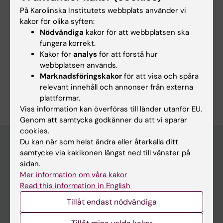
Rydman E
På Karolinska Institutets webbplats använder vi
kakor för olika syften:
Nödvändiga
kakor för att webbplatsen ska
fungera korrekt.
Forskningsområden:
Kakor för
analys
för att förstå hur
webbplatsen används.
Ortopedi
Marknadsföringskakor
för att visa och spåra
Är du Eric Hjortzberg Rydman?
relevant innehåll och annonser från externa
Redigera din profil
plattformar.
Viss information kan överföras till länder utanför EU.
Genom att samtycka godkänner du att vi sparar
cookies.
Du kan när som helst ändra eller återkalla ditt
samtycke via kakikonen längst ned till vänster på
Huvudmeny
sidan.
Mer information om våra kakor
Utbildning
Read this information in English
Forskarutbildning
Tillåt endast nödvändiga
Forskning