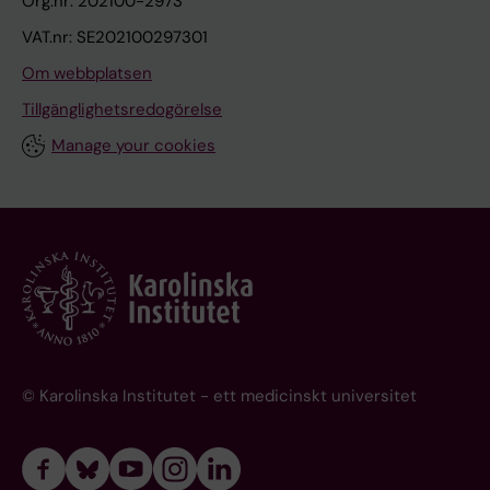
Org.nr: 202100-2973
VAT.nr: SE202100297301
Om webbplatsen
Tillgänglighetsredogörelse
Manage your cookies
© Karolinska Institutet - ett medicinskt universitet