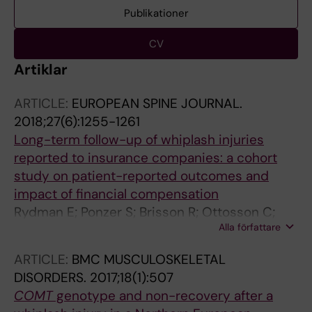
Publikationer
CV
Artiklar
ARTICLE:
EUROPEAN SPINE JOURNAL.
2018;27(6):1255-1261
Long-term follow-up of whiplash injuries
reported to insurance companies: a cohort
study on patient-reported outcomes and
impact of financial compensation
Rydman E; Ponzer S; Brisson R; Ottosson C;
Alla författare
Pettersson-Jarnbert H
ARTICLE:
BMC MUSCULOSKELETAL
DISORDERS.
2017;18(1):507
COMT
genotype and non-recovery after a