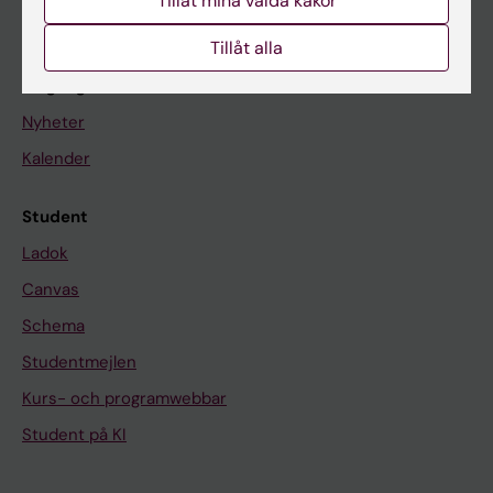
Tillåt mina valda kakor
Om KI
Tillåt alla
På gång
Nyheter
Kalender
Student
Ladok
Canvas
Schema
Studentmejlen
Kurs- och programwebbar
Student på KI