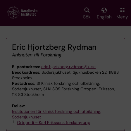
Skip
to
main
Sök
English
Meny
content
Eric Hjortzberg Rydman
Anknuten till Forskning
E-postadress:
eric.hjortzberg.rydman@ki.se
Besöksadress:
Södersjukhuset, Sjukhusbacken 22, 11883
Stockholm
Postadress:
S1 Klinisk forskning och utbildning,
Södersjukhuset, S1 KI SÖS Forskning Ortopedi Eriksson,
118 83 Stockholm
Del av:
Institutionen för klinisk forskning och utbildning,
Södersjukhuset
Ortopedi – Karl Erikssons forskargrupp