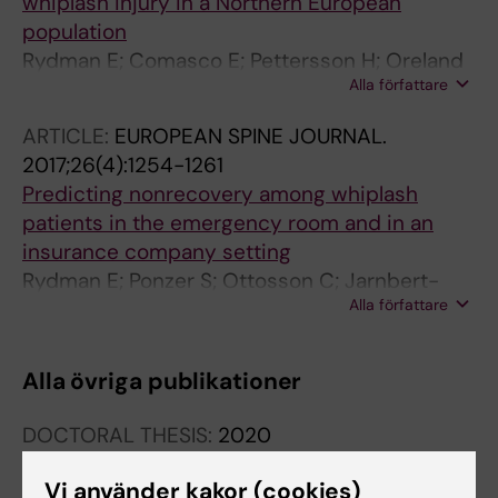
whiplash injury in a Northern European
population
Rydman E; Comasco E; Pettersson H; Oreland
Alla författare
L; Ponzer S; Ottosson C
ARTICLE:
EUROPEAN SPINE JOURNAL.
2017;26(4):1254-1261
Predicting nonrecovery among whiplash
patients in the emergency room and in an
insurance company setting
Rydman E; Ponzer S; Ottosson C; Jarnbert-
Alla författare
Pettersson H
Alla övriga publikationer
DOCTORAL THESIS:
2020
Prognostic factors for whiplash associated
Vi använder kakor (cookies)
disorders