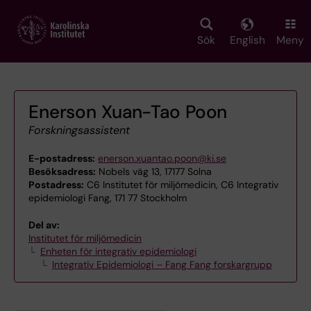
Skip
to
main
Sök
English
Meny
content
Enerson Xuan-Tao Poon
Forskningsassistent
E-postadress:
enerson.xuantao.poon@ki.se
Besöksadress:
Nobels väg 13, 17177 Solna
Postadress:
C6 Institutet för miljömedicin, C6 Integrativ
epidemiologi Fang, 171 77 Stockholm
Del av:
Institutet för miljömedicin
Enheten för integrativ epidemiologi
Integrativ Epidemiologi – Fang Fang forskargrupp