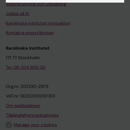
Stöd forskning och utbildning
Jobba på KI
Karolinska Institutet Innovation
Kontakta presstjänsten
Karolinska Institutet
171 77 Stockholm
Tel: 08-524 800 00
Org.nr: 202100-2973
VAT.nr: SE202100297301
Om webbplatsen
Tillgänglighetsredogörelse
Manage your cookies