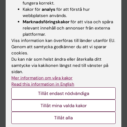
fungera korrekt.
Kakor för
analys
för att förstå hur
Student
webbplatsen används.
Marknadsföringskakor
för att visa och spåra
Ladok
relevant innehåll och annonser från externa
Canvas
plattformar.
Viss information kan överföras till länder utanför EU.
Schema
Genom att samtycka godkänner du att vi sparar
Studentmejlen
cookies.
Du kan när som helst ändra eller återkalla ditt
Kurs- och programwebbar
samtycke via kakikonen längst ned till vänster på
Student på KI
sidan.
Mer information om våra kakor
Read this information in English
Medarbetare
Tillåt endast nödvändiga
Medarbetarportalen
Tillåt mina valda kakor
Kontakta och besök KI
Tillåt alla
Universitetsbiblioteket