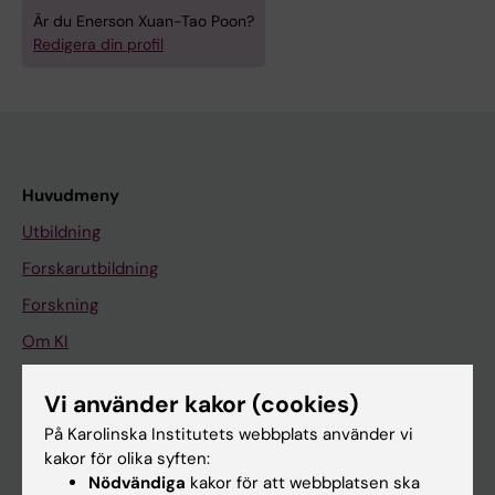
Är du Enerson Xuan-Tao Poon?
Redigera din profil
Huvudmeny
Utbildning
Forskarutbildning
Forskning
Om KI
Vi använder kakor (cookies)
På gång
På Karolinska Institutets webbplats använder vi
Nyheter
kakor för olika syften:
Nödvändiga
kakor för att webbplatsen ska
Kalender