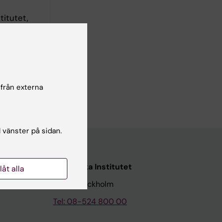
titutet,
 från externa
l vänster på sidan.
Karolinska Institutet
llåt alla
171 77 Stockholm
Tel: 08-524 800 00