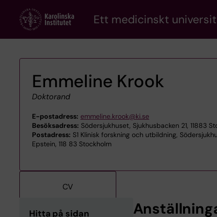
Skip
Ett medicinskt universit
to
main
content
Emmeline Krook
Doktorand
E-postadress:
emmeline.krook@ki.se
Besöksadress:
Södersjukhuset, Sjukhusbacken 21, 11883 S
Postadress:
S1 Klinisk forskning och utbildning, Södersjukh
Epstein, 118 83 Stockholm
CV
Anställning
Hitta på sidan