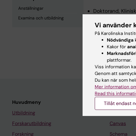
Anställningar
Doktorand, Klinisk
2026-2029
Examina och utbildning
Vi använder 
På Karolinska Insti
Examina och
Nödvändiga
k
Kakor för
ana
Marknadsför
Läkarexamen, Karo
plattformar.
Viss information kan
Genom att samtycka
Du kan när som hels
Mer information om
Read this informati
Huvudmeny
Student
Tillåt endast 
Utbildning
Ladok
Forskarutbildning
Canvas
Forskning
Schema