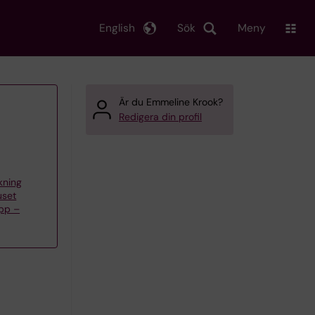
English
Sök
Meny
Är du Emmeline Krook?
Redigera din profil
skning
uset
upp –