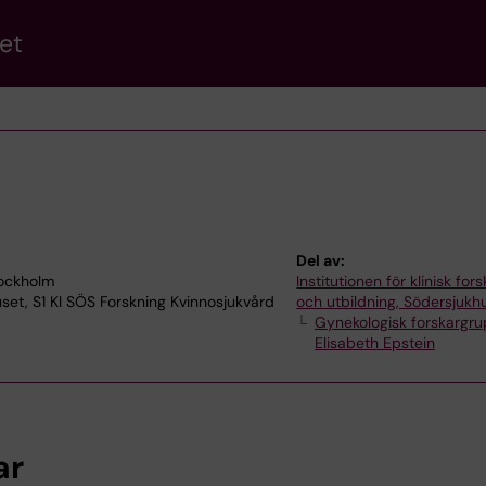
et
Del av:
tockholm
Institutionen för klinisk for
uset, S1 KI SÖS Forskning Kvinnosjukvård
och utbildning, Södersjukh
Gynekologisk forskargr
Elisabeth Epstein
ar