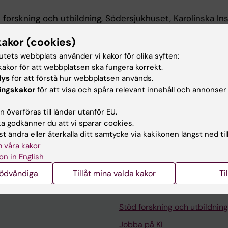
 forskning och utbildning, Södersjukhuset, Karolinska Ins
kakor (cookies)
tutets webbplats använder vi kakor för olika syften:
 utbildning
akor för att webbplatsen ska fungera korrekt.
lys
för att förstå hur webbplatsen används.
ingskakor
för att visa och spåra relevant innehåll och annonser
linska Institutet, 2017
 överföras till länder utanför EU.
 godkänner du att vi sparar cookies.
t ändra eller återkalla ditt samtycke via kakikonen längst ned til
 våra kakor
on in English
Kontakta och besök KI
nödvändiga
Tillåt mina valda kakor
Ti
Universitetsbiblioteket
Stöd forskning och utbildning
Jobba på KI