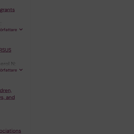
grants
;
författare
RSUS
erol N;
författare
dren,
s, and
ociations