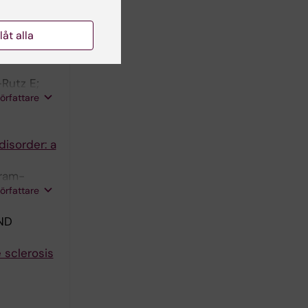
llåt alla
-, or
Rutz E;
författare
disorder: a
aram-
författare
ND
 sclerosis