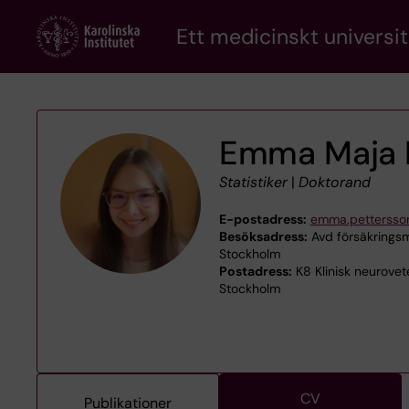
Skip
Ett medicinskt universit
to
main
content
Emma Maja 
Statistiker
|
Doktorand
E-postadress:
emma.pettersso
Besöksadress:
Avd försäkringsme
Stockholm
Postadress:
K8 Klinisk neurovet
Stockholm
CV
Publikationer