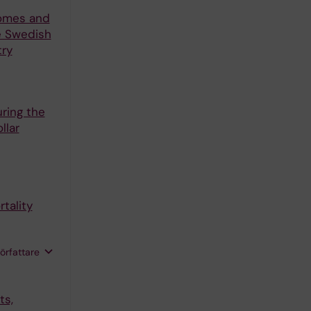
comes and
e Swedish
try
ring the
llar
tality
författare
ts,