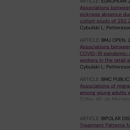
ARTICLE:
EUROPEAN J
Associations between
sickness absence due
cohort study of 292 2
Cybulski L; Pettersso
ARTICLE:
BMJ OPEN.
Associations between
COVID-19 pandemic: a
workers in the retail
Cybulski L; Pettersso
ARTICLE:
BMC PUBLIC
Associations of migra
among young adults w
Cullen AE; de Montgom
Mittendorfer-Rutz E
ARTICLE:
BIPOLAR DI
Treatment Patterns f