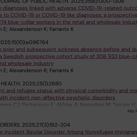
OURNAL OF PUBLIC HEALTH.
2025;35(6):1300-1306
 diagnoses linked with adverse COVID-19-related out
 to COVID-19 or COVID-19 like diagnoses: a prospectiv
74 blue-collar workers in the retail and wholesale indus
n E; Alexanderson K; Farrants K
2025;15(10):e096764
 prior and subsequent sickness absence before and du
 Swedish prospective cohort study of 306 933 blue-co
 and wholesale industry
n E; Alexanderson K; Farrants K
 HEALTH.
2025;25(1):2680
nt and refugee status with physical comorbidity and mor
ith incident non-affective psychotic disorders
ery CJ; Pettersson E; Akhtar A; Norredam M; Taipale H;
Alla 
SORDERS.
2025;27(3):192-204
or Incident Bipolar Disorder Among Nonrefugee Immigran