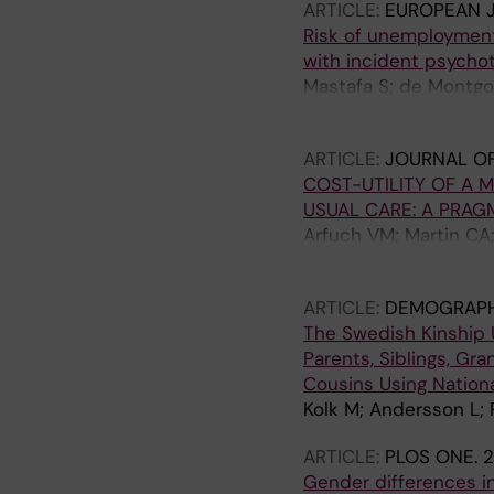
ARTICLE:
EUROPEAN J
Risk of unemployment
with incident psycho
Mastafa S; de Montgom
Mittendorfer-Rutz E; 
ARTICLE:
JOURNAL OF
COST-UTILITY OF A 
USUAL CARE: A PRA
Arfuch VM; Martin CA
Serra GG; Sol MCS; An
ARTICLE:
DEMOGRAP
The Swedish Kinship 
Parents, Siblings, G
Cousins Using Nationa
Kolk M; Andersson L; 
ARTICLE:
PLOS ONE.
2
Gender differences in