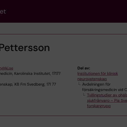
et
Pettersson
n@ki.se
Del av:
dicin, Karolinska Institutet, 17177
Institutionen för klinisk
neurovetenskap
enskap, K8 Fm Svedberg, 171 77
Avdelningen för
försäkringsmedicin vid 
Tvillingstudier av ohä
sjukfrånvaro – Pia Sv
forskargrupp