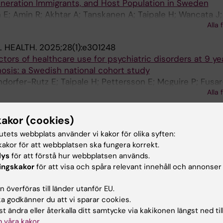
eration Immigrants, and Host Population in Sweden
 E; Amin R; Akhtar A; Tanskanen A; Taipale H; Wancata J
Alla 
 HEALTH.
2025;28(1):e301248
tors of healthcare use for psychiatric disorders at 9 yea
hosis: a Swedish national cohort study
dorfer-Rutz E; Taipale H; Pettersson E; Mcguire P; Fusar-
Alla 
rlangsen A; Nordentoft M; Hjorthoj C; Cervenka S; Cullen
024;19(12):e0315706
kakor (cookies)
disability pension trajectories among individuals on s
tutets webbplats använder vi kakor för olika syften:
s-related disorders. Two prospective population-based
akor för att webbplatsen ska fungera korrekt.
-up
lys
för att förstå hur webbplatsen används.
; Andoff SS; Farrants K; Friberg E; Alexanderson K
ingskakor
för att visa och spåra relevant innehåll och annonser
CLEROSIS JOURNAL - EXPERIMENTAL, TRANSLATIONAL A
 överföras till länder utanför EU.
:20552173241305982
 godkänner du att vi sparar cookies.
dromal phase of multiple sclerosis and its association wi
t ändra eller återkalla ditt samtycke via kakikonen längst ned til
ort report
 våra kakor