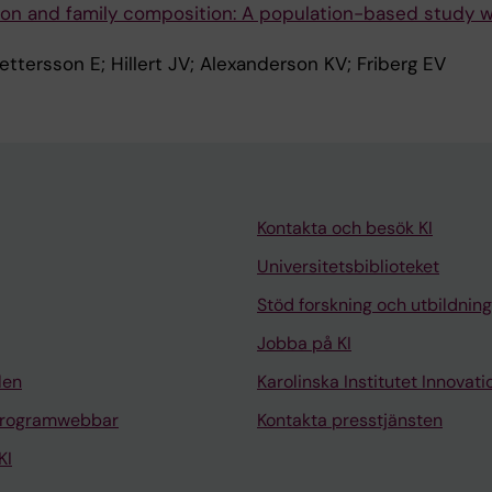
ion and family composition: A population-based study w
ttersson E; Hillert JV; Alexanderson KV; Friberg EV
Kontakta och besök KI
Universitetsbiblioteket
Stöd forskning och utbildning
Jobba på KI
len
Karolinska Institutet Innovati
programwebbar
Kontakta presstjänsten
KI