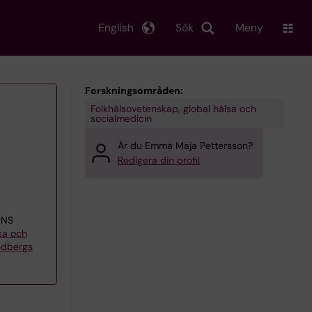
English
Sök
Meny
Forskningsområden:
Folkhälsovetenskap, global hälsa och
socialmedicin
Är du Emma Maja Pettersson?
Redigera din profil
CNS
lsa och
edbergs