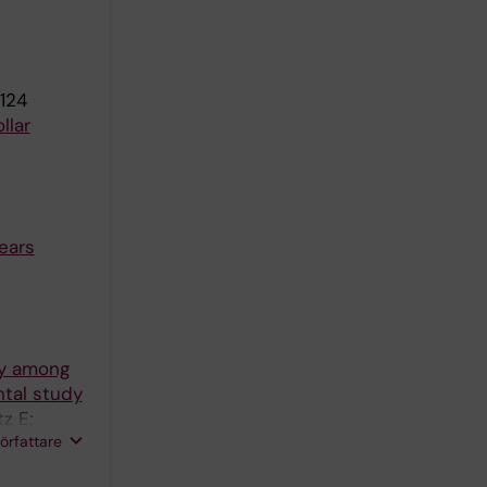
124
llar
ears
py among
ntal study
z E;
författare