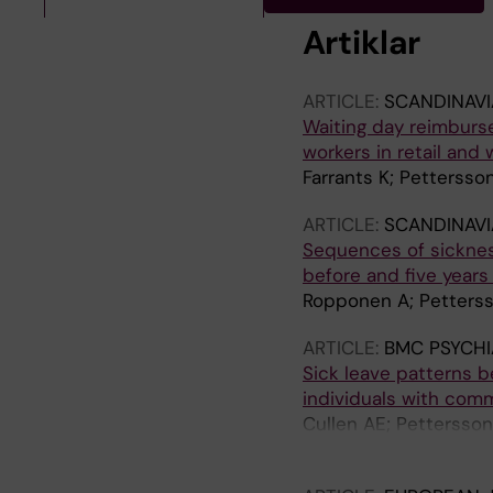
Artiklar
ARTICLE:
SCANDINAVI
Waiting day reimburs
workers in retail and
Farrants K; Pettersso
ARTICLE:
SCANDINAVI
Sequences of sicknes
before and five year
Ropponen A; Petterss
ARTICLE:
BMC PSYCHI
Sick leave patterns 
individuals with com
Cullen AE; Pettersson
Helgesson M