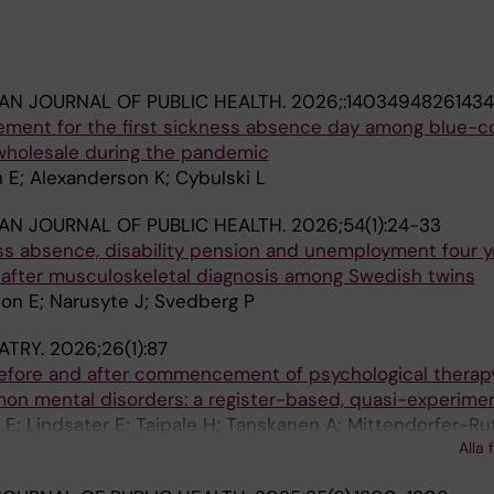
AN JOURNAL OF PUBLIC HEALTH.
2026;:14034948261434
ement for the first sickness absence day among blue-co
 wholesale during the pandemic
n E; Alexanderson K; Cybulski L
AN JOURNAL OF PUBLIC HEALTH.
2026;54(1):24-33
s absence, disability pension and unemployment four y
s after musculoskeletal diagnosis among Swedish twins
on E; Narusyte J; Svedberg P
ATRY.
2026;26(1):87
before and after commencement of psychological thera
mon mental disorders: a register-based, quasi-experime
 E; Lindsater E; Taipale H; Tanskanen A; Mittendorfer-Rut
Alla 