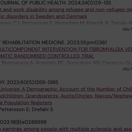
OURNAL OF PUBLIC HEALTH.
2024;34(1):129-135
 and work disability among refugee and non-refugee mi
tic disorders in Sweden and Denmark
ery CJ; Pettersson E; Norredam M; Krasnik A; Taipale H
Alla 
Cullen AE
 REHABILITATION MEDICINE.
2023;55:jrm12361
MULTICOMPONENT INTERVENTION FOR FIBROMYALGIA VE
GMATIC RANDOMISED CONTROLLED TRIAL
; Berenguera A; Angelats RC; Goncalves AQ; Carrasco-Qu
Alla 
guera IF; Friberg E; Pettersson E; Casajuana M
HY.
2023;60(5):1359-1385
Universe: A Demographic Account of the Number of Chil
randchildren, Grandparents, Aunts/Uncles, Nieces/Nephew
l Population Registers
Pettersson E; Drefahl S
023;18(8):e0288998
 earnings among people with multiple sclerosis and ass