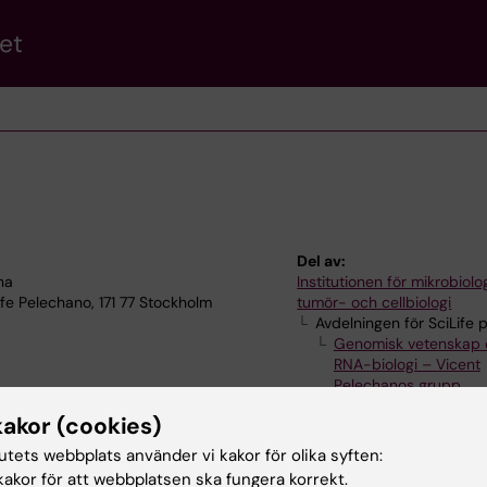
et
Del av:
na
Institutionen för mikrobiolog
ife Pelechano, 171 77 Stockholm
tumör- och cellbiologi
Avdelningen för SciLife
Genomisk vetenskap 
RNA-biologi – Vicent
Pelechanos grupp
kakor (cookies)
tutets webbplats använder vi kakor för olika syften:
akor för att webbplatsen ska fungera korrekt.