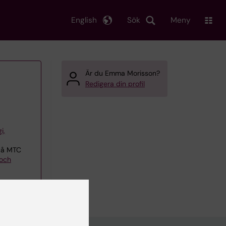
English
Sök
Meny
Är du Emma Morisson?
Redigera din profil
i,
 på MTC
och