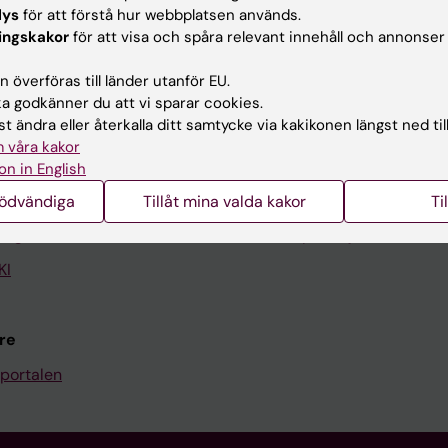
lys
för att förstå hur webbplatsen används.
ingskakor
för att visa och spåra relevant innehåll och annonser
Kontakta och besök KI
 överföras till länder utanför EU.
Universitetsbiblioteket
 godkänner du att vi sparar cookies.
t ändra eller återkalla ditt samtycke via kakikonen längst ned til
Stöd forskning och utbildning
 våra kakor
Jobba på KI
on in English
len
Karolinska Institutet Innovati
nödvändiga
Tillåt mina valda kakor
Ti
programwebbar
Kontakta presstjänsten
KI
re
portalen