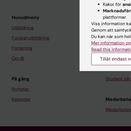
Kakor för
ana
Marknadsför
Huvudmeny
plattformar.
Student
Viss information kan
Utbildning
Ladok
Genom att samtycka
Du kan när som hels
Forskarutbildning
Canvas
Mer information om
Forskning
Schema
Read this informati
Om KI
Studentmej
Tillåt endast 
Kurs- och 
På gång
Student på 
Nyheter
Kalender
Medarbeta
Medarbetar