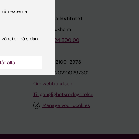
 från externa
Karolinska Institutet
171 77 Stockholm
l vänster på sidan.
Tel: 08-524 800 00
on
Org.nr: 202100-2973
llåt alla
VAT.nr: SE202100297301
Om webbplatsen
Tillgänglighetsredogörelse
Manage your cookies