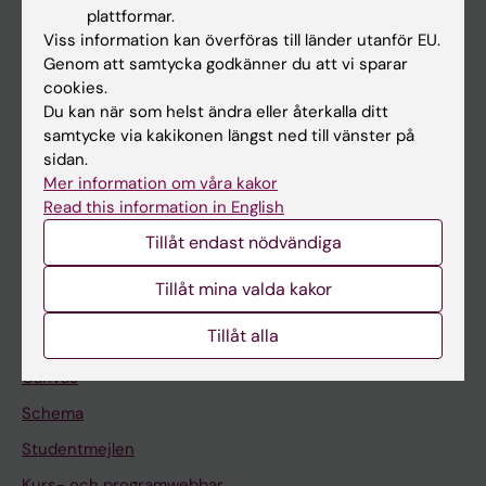
plattformar.
Forskarutbildning
Viss information kan överföras till länder utanför EU.
Genom att samtycka godkänner du att vi sparar
Forskning
cookies.
Om KI
Du kan när som helst ändra eller återkalla ditt
samtycke via kakikonen längst ned till vänster på
sidan.
På gång
Mer information om våra kakor
Read this information in English
Nyheter
Tillåt endast nödvändiga
Kalender
Tillåt mina valda kakor
Student
Tillåt alla
Ladok
Canvas
Schema
Studentmejlen
Kurs- och programwebbar