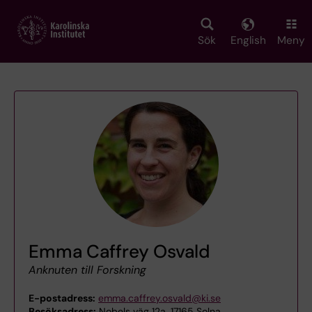
Skip
to
main
Sök
English
Meny
content
Emma Caffrey Osvald
Anknuten till Forskning
E-postadress:
emma.caffrey.osvald@ki.se
Besöksadress:
Nobels väg 12a, 17165 Solna