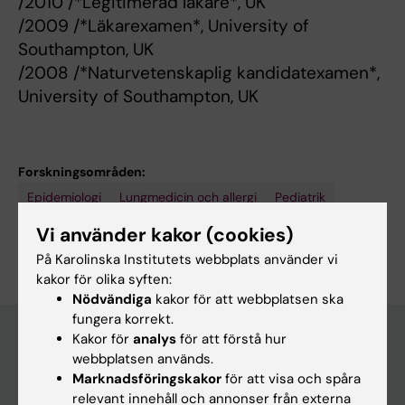
/2010 /*Legitimerad läkare*, UK
/2009 /*Läkarexamen*, University of
Southampton, UK
/2008 /*Naturvetenskaplig kandidatexamen*,
University of Southampton, UK
Forskningsområden:
Epidemiologi
Lungmedicin och allergi
Pediatrik
Är du Emma Caffrey Osvald?
Vi använder kakor (cookies)
Redigera din profil
På Karolinska Institutets webbplats använder vi
kakor för olika syften:
Nödvändiga
kakor för att webbplatsen ska
fungera korrekt.
Kakor för
analys
för att förstå hur
webbplatsen används.
Huvudmeny
Marknadsföringskakor
för att visa och spåra
relevant innehåll och annonser från externa
Utbildning