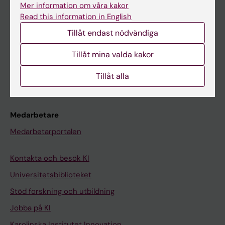
Mer information om våra kakor
Canvas
Read this information in English
Schema
Tillåt endast nödvändiga
Studentmejlen
Tillåt mina valda kakor
Kurs- och programwebbar
Tillåt alla
Student på KI
Medarbetare
Medarbetarportalen
Kontakta och besök KI
Universitetsbiblioteket
Stöd forskning och utbildning
Jobba på KI
Karolinska Institutet Innovation