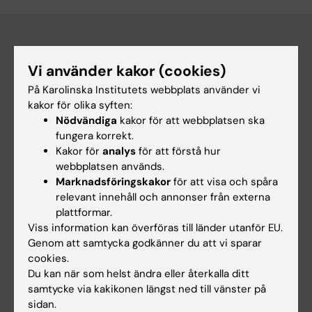
Huvudmeny
Vi använder kakor (cookies)
På Karolinska Institutets webbplats använder vi
Utbildning
kakor för olika syften:
Forskarutbildning
Nödvändiga
kakor för att webbplatsen ska
fungera korrekt.
Forskning
Kakor för
analys
för att förstå hur
Om KI
webbplatsen används.
Marknadsföringskakor
för att visa och spåra
relevant innehåll och annonser från externa
På gång
plattformar.
Viss information kan överföras till länder utanför EU.
Nyheter
Genom att samtycka godkänner du att vi sparar
Kalender
cookies.
Du kan när som helst ändra eller återkalla ditt
Student
samtycke via kakikonen längst ned till vänster på
sidan.
Ladok