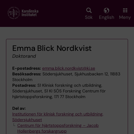
Skip
to
main
Sök
English
Meny
content
Emma Blick Nordkvist
Doktorand
E-postadress:
emma.blick.nordkvist@ki.se
Besöksadress:
Södersjukhuset, Sjukhusbacken 12, 11883
Stockholm
Postadress:
S1 Klinisk forskning och utbildning,
Södersjukhuset, S1 KI SÖS Forskning Centrum för
hjärtstoppsforskning, 171 77 Stockholm
Del av:
Institutionen för klinisk forskning och utbildning,
Södersjukhuset
Centrum för hjärtstoppsforskning – Jacob
Hollenbergs forskargrupp