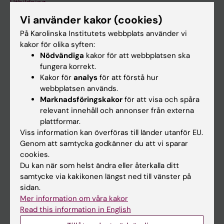
Utbildning
Vi använder kakor (cookies)
Forskarutbildning
På Karolinska Institutets webbplats använder vi
Forskning
kakor för olika syften:
Om KI
Nödvändiga
kakor för att webbplatsen ska
fungera korrekt.
Kakor för
analys
för att förstå hur
På gång
webbplatsen används.
Marknadsföringskakor
för att visa och spåra
Nyheter
relevant innehåll och annonser från externa
Kalender
plattformar.
Viss information kan överföras till länder utanför EU.
Genom att samtycka godkänner du att vi sparar
Student
cookies.
Ladok
Du kan när som helst ändra eller återkalla ditt
samtycke via kakikonen längst ned till vänster på
Canvas
sidan.
Schema
Mer information om våra kakor
Read this information in English
Studentmejlen