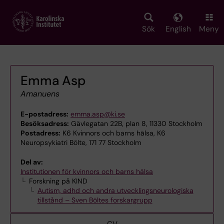
Skip
to
main
Sök
English
Meny
content
Emma Asp
Amanuens
E-postadress:
emma.asp@ki.se
Besöksadress:
Gävlegatan 22B, plan 8, 11330 Stockholm
Postadress:
K6 Kvinnors och barns hälsa, K6
Neuropsykiatri Bölte, 171 77 Stockholm
Del av:
Institutionen för kvinnors och barns hälsa
Forskning på KIND
Autism, adhd och andra utvecklingsneurologiska
tillstånd – Sven Böltes forskargrupp