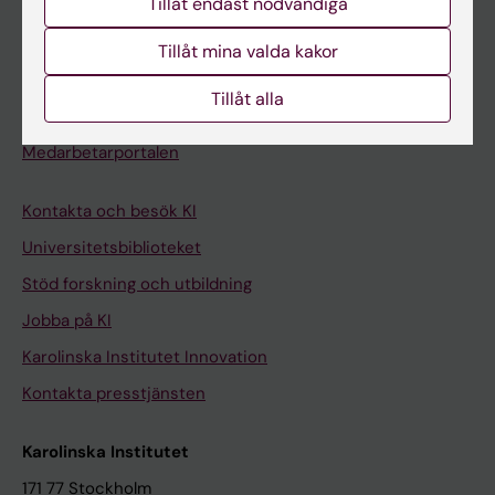
Tillåt endast nödvändiga
Kurs- och programwebbar
Student på KI
Tillåt mina valda kakor
Tillåt alla
Medarbetare
Medarbetarportalen
Kontakta och besök KI
Universitetsbiblioteket
Stöd forskning och utbildning
Jobba på KI
Karolinska Institutet Innovation
Kontakta presstjänsten
Karolinska Institutet
171 77 Stockholm