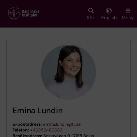
Skip
to
main
Sök
English
Meny
content
Emina Lundin
E-postadress:
emina.lundin@ki.se
Telefon:
+46852486683
Besöksadress:
Solnavägen 9, 17165 Solna