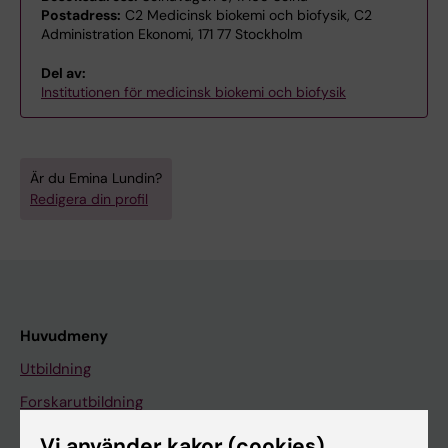
Postadress:
C2 Medicinsk biokemi och biofysik, C2
Administration Ekonomi, 171 77 Stockholm
Del av:
Institutionen för medicinsk biokemi och biofysik
Är du Emina Lundin?
Redigera din profil
Huvudmeny
Utbildning
Forskarutbildning
Forskning
Vi använder kakor (cookies)