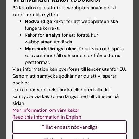
Om KI
På Karolinska Institutets webbplats använder vi
kakor för olika syften:
Nödvändiga
kakor för att webbplatsen ska
På gång
fungera korrekt.
Kakor för
analys
för att förstå hur
Nyheter
webbplatsen används.
Kalender
Marknadsföringskakor
för att visa och spåra
relevant innehåll och annonser från externa
plattformar.
Student
Viss information kan överföras till länder utanför EU.
Ladok
Genom att samtycka godkänner du att vi sparar
cookies.
Canvas
Du kan när som helst ändra eller återkalla ditt
Schema
samtycke via kakikonen längst ned till vänster på
sidan.
Studentmejlen
Mer information om våra kakor
Kurs- och programwebbar
Read this information in English
Student på KI
Tillåt endast nödvändiga