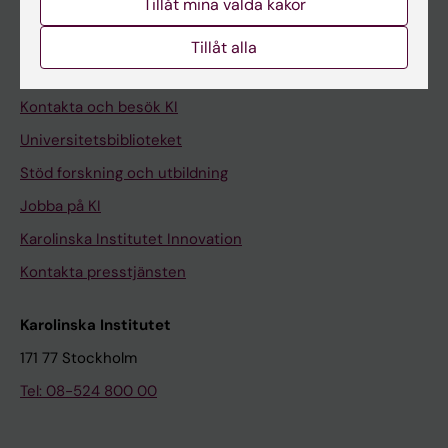
Tillåt mina valda kakor
Medarbetare
Tillåt alla
Medarbetarportalen
Kontakta och besök KI
Universitetsbiblioteket
Stöd forskning och utbildning
Jobba på KI
Karolinska Institutet Innovation
Kontakta presstjänsten
Karolinska Institutet
171 77 Stockholm
Tel: 08-524 800 00