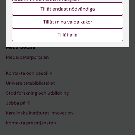
Studentmejlen
Tillåt endast nödvändiga
Kurs- och programwebbar
Tillåt mina valda kakor
Student på KI
Tillåt alla
Medarbetare
Medarbetarportalen
Kontakta och besök KI
Universitetsbiblioteket
Stöd forskning och utbildning
Jobba på KI
Karolinska Institutet Innovation
Kontakta presstjänsten