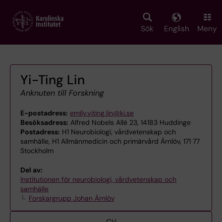
Skip
to
main
Sök
English
Meny
content
Yi-Ting Lin
Anknuten till Forskning
E-postadress:
emily.yiting.lin@ki.se
Besöksadress:
Alfred Nobels Allé 23, 14183 Huddinge
Postadress:
H1 Neurobiologi, vårdvetenskap och
samhälle, H1 Allmänmedicin och primärvård Ärnlöv, 171 77
Stockholm
Del av:
Institutionen för neurobiologi, vårdvetenskap och
samhälle
Forskargrupp Johan Ärnlöv