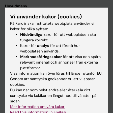
Huvudmeny
Utbildning
Vi använder kakor (cookies)
Forskarutbildning
På Karolinska Institutets webbplats använder vi
kakor för olika syften:
Forskning
Nödvändiga
kakor för att webbplatsen ska
Om KI
fungera korrekt.
Kakor för
analys
för att förstå hur
webbplatsen används.
På gång
Marknadsföringskakor
för att visa och spåra
relevant innehåll och annonser från externa
Nyheter
plattformar.
Kalender
Viss information kan överföras till länder utanför EU.
Genom att samtycka godkänner du att vi sparar
cookies.
Student
Du kan när som helst ändra eller återkalla ditt
Ladok
samtycke via kakikonen längst ned till vänster på
sidan.
Canvas
Mer information om våra kakor
Schema
Read this information in English