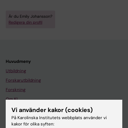
Är du Emily Johansson?
Redigera din profil
Huvudmeny
Utbildning
Forskarutbildning
Forskning
Om KI
Vi använder kakor (cookies)
På Karolinska Institutets webbplats använder vi
På gång
kakor för olika syften:
Nyheter