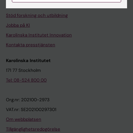
Universitetsbiblioteket
Stöd forskning och utbildning
Jobba på KI
Karolinska Institutet Innovation
Kontakta presstjänsten
Karolinska Institutet
171 77 Stockholm
Tel: 08-524 800 00
Org.nr: 202100-2973
VAT.nr: SE202100297301
Om webbplatsen
Tillgänglighetsredogörelse