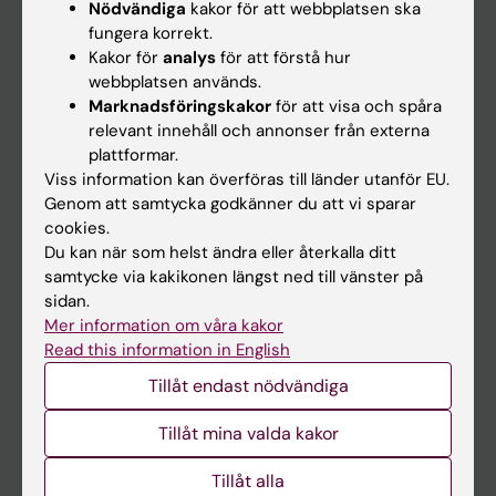
Nödvändiga
kakor för att webbplatsen ska
fungera korrekt.
Kalender
Kakor för
analys
för att förstå hur
webbplatsen används.
Student
Marknadsföringskakor
för att visa och spåra
Ladok
relevant innehåll och annonser från externa
plattformar.
Canvas
Viss information kan överföras till länder utanför EU.
Schema
Genom att samtycka godkänner du att vi sparar
cookies.
Studentmejlen
Du kan när som helst ändra eller återkalla ditt
Kurs- och programwebbar
samtycke via kakikonen längst ned till vänster på
sidan.
Student på KI
Mer information om våra kakor
Read this information in English
Medarbetare
Tillåt endast nödvändiga
Medarbetarportalen
Tillåt mina valda kakor
Kontakta och besök KI
Tillåt alla