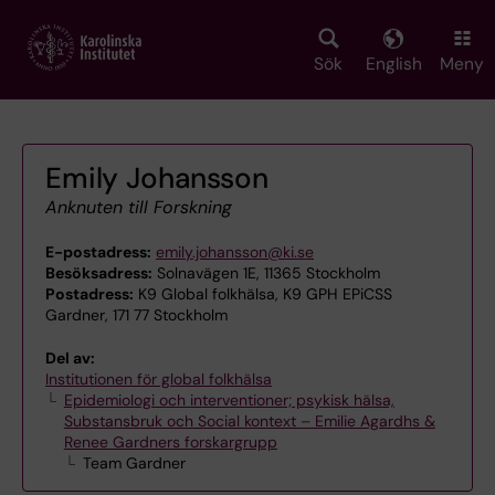
Skip
to
main
Sök
English
Meny
content
Emily Johansson
Anknuten till Forskning
E-postadress:
emily.johansson@ki.se
Besöksadress:
Solnavägen 1E, 11365 Stockholm
Postadress:
K9 Global folkhälsa, K9 GPH EPiCSS
Gardner, 171 77 Stockholm
Del av:
Institutionen för global folkhälsa
Epidemiologi och interventioner; psykisk hälsa,
Substansbruk och Social kontext – Emilie Agardhs &
Renee Gardners forskargrupp
Team Gardner