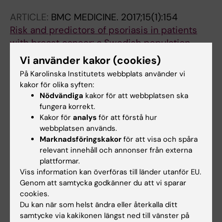
Dunning AM; Allen J; Luccarini C; Pooley KA;
ARTICLE:
BMC MEDICINE.
2017;15(1):154
Simard J; Dorling L; Easton DF; Teo SH; Hall P;
Risk and predictors of psoriasis in patients
Czene K
with breast cancer: a Swedish population-
based cohort study
Vi använder kakor (cookies)
Yang H; Brand JS; Li J; Ludvigsson JF; Ugalde-
På Karolinska Institutets webbplats använder vi
Alla författare
Morales E; Chiesa F; Hall P; Czene K
kakor för olika syften:
Nödvändiga
kakor för att webbplatsen ska
ARTICLE:
SCIENTIFIC REPORTS.
2017;7(1):5942
fungera korrekt.
Common shared genetic variation behind
Kakor för
analys
för att förstå hur
decreased risk of breast cancer in celiac
webbplatsen används.
Marknadsföringskakor
för att visa och spåra
disease
relevant innehåll och annonser från externa
Ugalde-Morales E; Li J; Humphreys K;
plattformar.
Alla författare
Ludvigsson JF; Yang H; Hall P; Czene K
Viss information kan överföras till länder utanför EU.
Genom att samtycka godkänner du att vi sparar
JOURNAL ARTICLE:
BRITISH JOURNAL OF
cookies.
NUTRITION.
2013;109(5):894-897
Du kan när som helst ändra eller återkalla ditt
Gastrointestinal symptoms and weight loss in
samtycke via kakikonen längst ned till vänster på