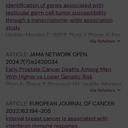
Identification of genes associated with
testicular germ cell tumor susceptibility
through a transcriptome-wide association
study
Ugalde-Morales E; Wilf R; Pluta J; Ploner A; Fan
Alla författare
M; Damra M; Aben KK; Anson-Cartwright L;
Chen C; Cortessis VK; Daneshmand S; Ferlin
ARTICLE:
JAMA NETWORK OPEN.
A; Gamulin M; Gietema JA; Gonzalez-Niera A;
2024;7(7):e2420034
Grotmol T; Hamilton RJ; Harland M; Haugen TB;
Early Prostate Cancer Deaths Among Men
Hauser R; Hildebrandt MAT; Karlsson R;
With Higher vs Lower Genetic Risk
Kiemeney LA; Kim J; Lessel D; Lothe RA;
Plym A; Zhang Y; Stopsack KH; Ugalde-Morales
Loveday C; Chanock SJ; Mcglynn KA; Meijer C;
Alla författare
E; Seibert TM; Conti DV; Haiman CA; Baras A;
Nead KT; Nsengimana J; Popovic M; Rafnar T;
Stocks T; Drake I; Penney KL; Giovannucci E;
Richiardi L; Rocca MS; Schwartz SM; Skotheim
ARTICLE:
EUROPEAN JOURNAL OF CANCER.
Kibel AS; Wiklund F; Mucci LA
RI; Stefansson K; Stewart DR; Turnbull C;
2022;162:194-205
Vaughn DJ; Winge SB; Zheng T; Monteiro AN;
Interval breast cancer is associated with
Almstrup K; Kanetsky PA; Nathanson KL;
interferon immune response