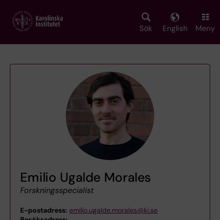
Skip
to
main
Sök
English
Meny
content
Emilio Ugalde Morales
Forskningsspecialist
E-postadress:
emilio.ugalde.morales@ki.se
Besöksadress:
,