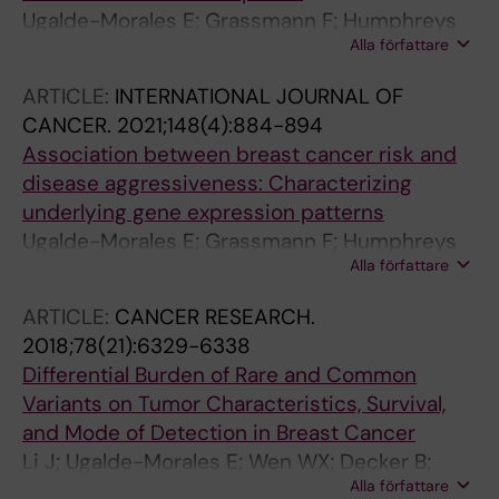
Wiklund F
Ugalde-Morales E; Grassmann F; Humphreys
Alla författare
K; Li J; Eriksson M; Tobin NP; Lindstrom LS;
Vallon-Christersson J; Borg A; Hall P; Czene K
ARTICLE:
INTERNATIONAL JOURNAL OF
CANCER.
2021;148(4):884-894
Association between breast cancer risk and
disease aggressiveness: Characterizing
underlying gene expression patterns
Ugalde-Morales E; Grassmann F; Humphreys
Alla författare
K; Li J; Eriksson M; Tobin NP; Borg A; Vallon-
Christersson J; Hall P; Czene K
ARTICLE:
CANCER RESEARCH.
2018;78(21):6329-6338
Differential Burden of Rare and Common
Variants on Tumor Characteristics, Survival,
and Mode of Detection in Breast Cancer
Li J; Ugalde-Morales E; Wen WX; Decker B;
Alla författare
Eriksson M; Torstensson A; Christensen HN;