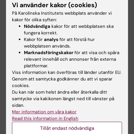
på patient-rapporterade utfallsmått (PROM)
Vi använder kakor (cookies)
på QRC Stockholm.
På Karolinska Institutets webbplats använder vi
kakor för olika syften:
Jag har en magisterexamen i nationalekonomi
Nödvändiga
kakor för att webbplatsen ska
från Linköping Universitet och disputerade år
fungera korrekt.
2012 på medicinska fakulteten vid samma
Kakor för
analys
för att förstå hur
universitet med en avhandling som handlar
webbplatsen används.
Marknadsföringskakor
för att visa och spåra
om att mäta kostnader och livskvalitet hos
relevant innehåll och annonser från externa
patienter med ögonkomplikationer som följd
plattformar.
av diabetes (Health economic aspects
Viss information kan överföras till länder utanför EU.
of diabetic retinopathy). Parallellt med arbetet
Genom att samtycka godkänner du att vi sparar
med avhandlingen var jag involverad i flera
cookies.
projekt som handlade om styrning av hälso-
Du kan när som helst ändra eller återkalla ditt
samtycke via kakikonen längst ned till vänster på
och sjukvård.
sidan.
Mer information om våra kakor
Under åren 2016-2019 ingick jag som en av
Read this information in English
fyra fellows i Vinnvårds fellowship med
Tillåt endast nödvändiga
inriktning på ledarskap och forskning