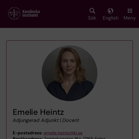
Skip
to
main
Sök
English
Meny
content
Emelie Heintz
Adjungerad Adjunkt
|
Docent
E-postadress:
emelie.heintz@ki.se
Besöksadress:
Tomtebogatan 18a, 17165 Solna