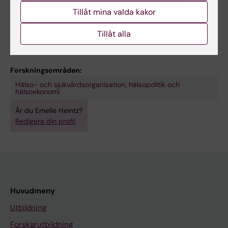
på förbättringsarbete inom socialtjänst och
Tillåt mina valda kakor
hälso- och sjukvård.
Tillåt alla
Forskningsområden:
Hälso- och sjukvårdsorganisation, hälsopolitik och
hälsoekonomi
Är du Emelie Heintz?
Redigera din profil
Huvudmeny
Utbildning
Forskarutbildning