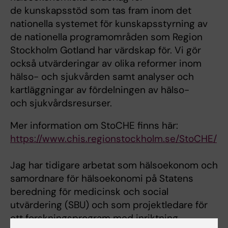
de kunskapsstöd som tas fram inom det
nationella systemet för kunskapsstyrning av
de nationella programområden som Region
Stockholm Gotland har värdskap för. Vi gör
också utvärderingar av olika reformer inom
hälso- och sjukvården samt analyser och
kartläggningar av fördelningen av hälso-
och sjukvårdsresurser.
Mer information om StoCHE finns här:
https://www.chis.regionstockholm.se/StoCHE/
Jag har tidigare arbetat som hälsoekonom och
samordnare för hälsoekonomi på Statens
beredning för medicinsk och social
utvärdering (SBU) och som projektledare för
ett forskningsprogram med inriktning