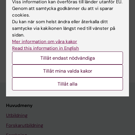
Viss information kan överföras till länder utanför EU.
A systematic review of the epidemiology of
Genom att samtycka godkänner du att vi sparar
human monkeypox outbreaks and
cookies.
implications for outbreak strategy
Du kan när som helst ändra eller återkalla ditt
samtycke via kakikonen längst ned till vänster på
Beer EM; Rao VB
sidan.
Mer information om våra kakor
Read this information in English
Tillåt endast nödvändiga
Är du Ellen Mary Beer?
Redigera din profil
Tillåt mina valda kakor
Tillåt alla
Huvudmeny
Utbildning
Forskarutbildning