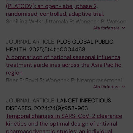
(PLATCOV): an open-label, phase 2,
randomised, controlled, adaptive trial.
Schilling WHK; Jittamala P; Wongnak P; Watson
Alla författare
JA; Boyd S; Luvira V; Siripoon T;
Ngamprasertchai T; Batty EM; Beer E; Singh S;
JOURNAL ARTICLE:
PLOS GLOBAL PUBLIC
Asawasriworanan T; Seers T; Phommasone K;
HEALTH.
2025;5(4):e0004468
Evans TJ; Kruabkontho V; Ngernseng T;
A comparison of national seasonal influenza
Tubprasert J; Abdad MY; Madmanee W;
treatment guidelines across the Asia Pacific
Kouhathong J; Suwannasin K; Pagornrat W;
region
Piteekan T; Hanboonkunupakarn B;
Beer E; Boyd S; Wongnak P; Ngamprasertchai
Poovorawan K; Potaporn M; Srisubat A;
Alla författare
T; White NJ; Clemence M; Mishra S; Mishra S
Loharjun B; Chotivanich K; Imwong M;
Pukrittayakamee S; Dondorp AM; Day NPJ;
JOURNAL ARTICLE:
LANCET INFECTIOUS
Piyaphanee W; Phumratanaprapin W; White
DISEASES.
2024;24(9):953-963
NJ; PLATCOV Collaborative Group
Temporal changes in SARS-CoV-2 clearance
kinetics and the optimal design of antiviral
pharmacodynamic studies: an individual