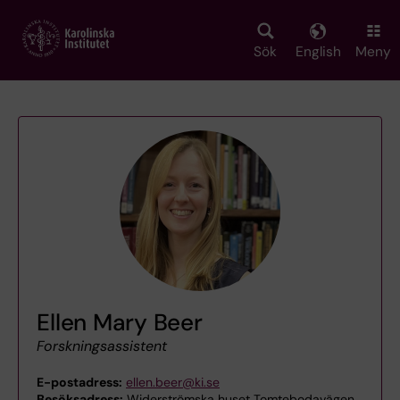
Skip
to
main
Sök
English
Meny
content
Ellen Mary Beer
Forskningsassistent
E-postadress:
ellen.beer@ki.se
Besöksadress:
Widerströmska huset Tomtebodavägen