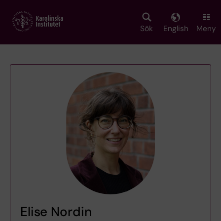
Skip
to
main
Sök
English
Meny
content
Elise Nordin