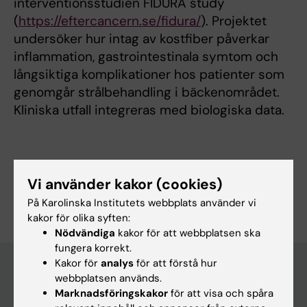
interventionsstudien FIDURA study
(
https://eftercancern.se/fidura/
). Projektet
undersöker hur intag av kostfiber påverkar
inflammation, gastrointestinala symtom och
långsiktiga komplikationer hos patienter som
genomgår strålbehandling i bäckenområdet.
Kliniska utfall integreras med biologiska data.
Vi använder kakor (cookies)
Är du Elise Nordin?
Redigera din profil
På Karolinska Institutets webbplats använder vi
kakor för olika syften:
Nödvändiga
kakor för att webbplatsen ska
fungera korrekt.
Kakor för
analys
för att förstå hur
webbplatsen används.
Marknadsföringskakor
för att visa och spåra
Huvudmeny