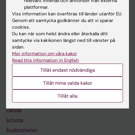
relevant innehåll och annonser från externa
Utbildning
plattformar.
Viss information kan överföras till länder utanför EU.
Forskarutbildning
Genom att samtycka godkänner du att vi sparar
Forskning
cookies.
Du kan när som helst ändra eller återkalla ditt
Om KI
samtycke via kakikonen längst ned till vänster på
sidan.
Mer information om våra kakor
På gång
Read this information in English
Nyheter
Tillåt endast nödvändiga
Kalender
Tillåt mina valda kakor
Student
Tillåt alla
Ladok
Canvas
Schema
Studentmejlen