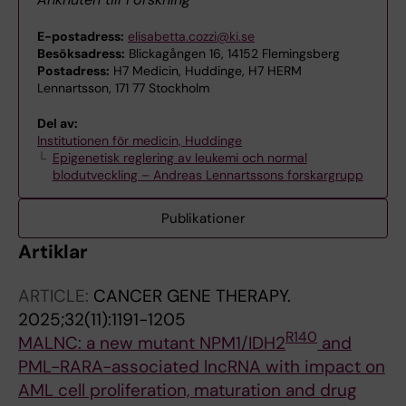
E-postadress:
elisabetta.cozzi@ki.se
Besöksadress:
Blickagången 16, 14152 Flemingsberg
Postadress:
H7 Medicin, Huddinge, H7 HERM
Lennartsson, 171 77 Stockholm
Del av:
Institutionen för medicin, Huddinge
Epigenetisk reglering av leukemi och normal
blodutveckling – Andreas Lennartssons forskargrupp
Publikationer
Artiklar
ARTICLE:
CANCER GENE THERAPY.
2025;32(11):1191-1205
R140
MALNC: a new mutant NPM1/IDH2
and
PML-RARA-associated lncRNA with impact on
AML cell proliferation, maturation and drug