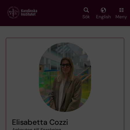
Skip
to
main
Sök
English
Meny
content
Elisabetta Cozzi
Anknuten till Forskning