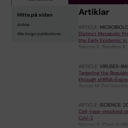
Artiklar
Hitta på sidan
Artiklar
ARTICLE:
MICROBIOL
Distinct Metabolic Pr
Alla övriga publikationer
the Early Epidemic in 
Saccon E; Bandera A; S
F; Gabriel EE; Costant
Canetta C; Lorson CL; 
ARTICLE:
VIRUSES-BA
Targeting the Regulat
through shRNA-Expres
Zorzan M; Del Vecchio 
Caretta C
ARTICLE:
ISCIENCE.
20
Cell-type-resolved q
CoV-2
Saccon E; Chen X; Mik