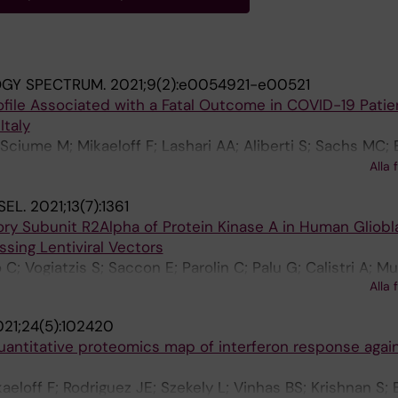
OGY SPECTRUM.
2021;9(2):e0054921-e00521
ofile Associated with a Fatal Outcome in COVID-19 Patie
Italy
ciume M; Mikaeloff F; Lashari AA; Aliberti S; Sachs MC; Bil
ino G; De Roberto P; Krishnan S; Gori A; Peyvandi F; Scud
Alla 
Valenti L; Singh K; Baldini L; Fracchiolla NS; Neogi U
SEL.
2021;13(7):1361
ory Subunit R2Alpha of Protein Kinase A in Human Gliob
sing Lentiviral Vectors
C; Vogiatzis S; Saccon E; Parolin C; Palu G; Calistri A; M
Alla 
21;24(5):102420
uantitative proteomics map of interferon response agai
aeloff F; Rodriguez JE; Szekely L; Vinhas BS; Krishnan S;