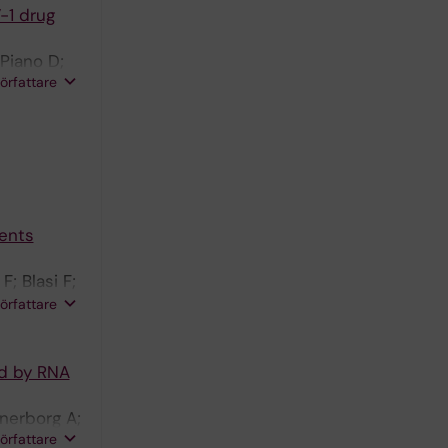
-1 drug
 Piano D;
författare
ients
F; Blasi F;
r L;
författare
ed by RNA
nerborg A;
författare