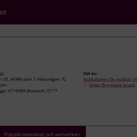
et
n
se
Del av:
 25, HERM plan 7, Hälsovägen 7C
Institutionen för medicin, 
holm
Yenan Brycesons grupp
ge, H7 HERM Bryceson, 171 77
Populärvetenskap och samverkan