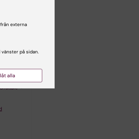
 Mikaeloff
 G; Asghar
författare
 Neogi U
 från externa
cs of
E; Vegvari
l vänster på sidan.
mi A;
författare
mpounds
llåt alla
anese G;
författare
d