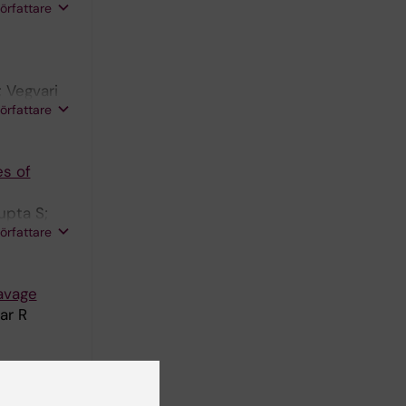
författare
; Vegvari
författare
es of
upta S;
författare
avage
ar R
RS-CoV-2