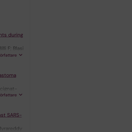
nts during
li F; Blasi
eller L;
författare
lastoma
ucignat-
författare
nst SARS-
 Byrareddy