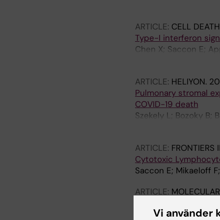
SN; Frisan T; Vegvari 
ARTICLE:
CELL DEATH
Type-I interferon sig
Chen X; Saccon E; Appe
A; Mirazimi A; Neogi U
ARTICLE:
HELIYON.
20
Pulmonary stromal exp
COVID-19 death
Szekely L; Bozoky B; 
Saccon E; Sonnerberg 
ARTICLE:
FRONTIERS 
Cytotoxic Lymphocyt
Saccon E; Mikaeloff F
ARTICLE:
MOLECULAR
Metabolic Perturbati
Vi använder 
Replication