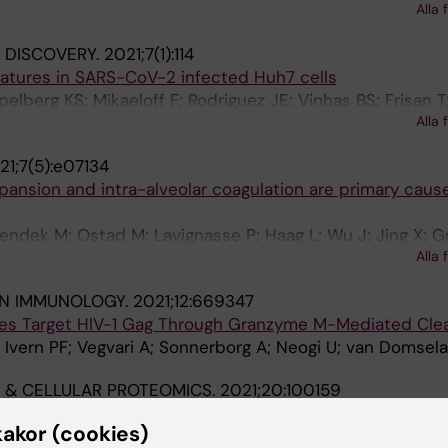
Alla 
A; Mirazimi A; Neogi U; Gupta S
 DISCOVERY.
2021;7(1):114
natures in SARS-CoV-2 infected Huh7 cells
lberg KS; Mikaeloff F; Rodriguez JE; Vinhas BS; Frisan T
Alla 
; Gupta S
21;7(5):e07134
ansion and intra-alveolar coagulation are primary caus
Bendek M; Ostad M; Lavignasse P; Haag L; Wu J; Jing X; G
Alla 
A; Cao Y; Bjornstedt M; Szakos A
IN IMMUNOLOGY.
2021;12:669347
es Target HIV-1 Gag Through Granzyme M-Mediated Cle
; Ivern PF; Vegvari A; Sonnerborg A; Neogi U; van Domsela
 & CELLULAR PROTEOMICS.
2021;20:100159
on Associated With COVID-19 Disease Severity and SA
kakor (cookies)