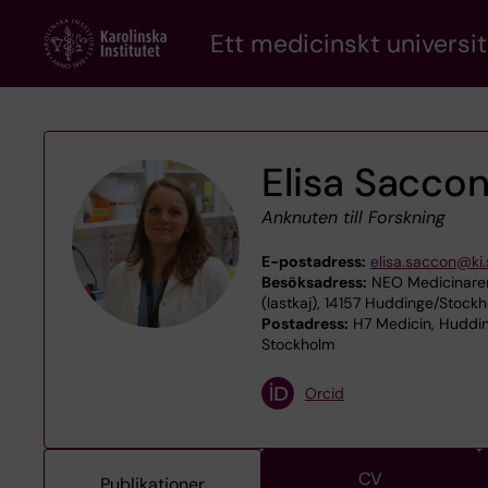
Skip
Ett medicinskt universit
to
main
content
Elisa Sacco
Anknuten till Forskning
E-postadress:
elisa.saccon@ki.
Besöksadress:
NEO Medicinaren
(lastkaj), 14157 Huddinge/Stock
Postadress:
H7 Medicin, Huddin
Stockholm
Orcid
CV
Publikationer