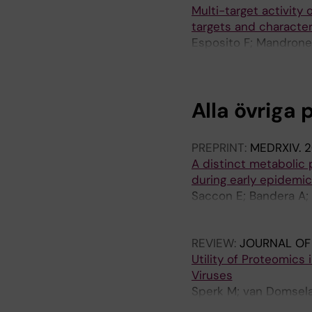
Multi-target activity 
targets and character
Esposito F; Mandrone M
Tacchini M; Maccioni E
Alla övriga 
PREPRINT:
MEDRXIV.
2
A distinct metabolic 
during early epidemic 
Saccon E; Bandera A; Sc
Gabriel E; Costantino 
Lorson CL; Valenti L; S
REVIEW:
JOURNAL OF
Utility of Proteomic
Viruses
Sperk M; van Domselaa
Singh K; Gupta S; Veg