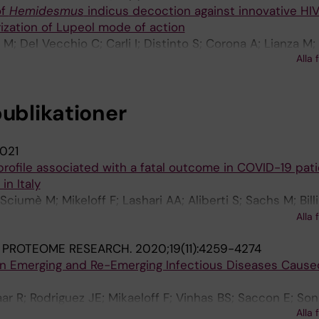
of
Hemidesmus
indicus decoction against innovative HIV
ization of Lupeol mode of action
; Del Vecchio C; Carli I; Distinto S; Corona A; Lianza M;
Alla 
; Cottiglia F; Saccon E; Poli F; Parolin C; Tramontano E
publikationer
021
profile associated with a fatal outcome in COVID-19 pat
in Italy
iumè M; Mikeloff F; Lashari AA; Aliberti S; Sachs M; Billi 
G; De Roberto P; Krishnan S; Gori A; Peyvandi F; Scudelle
Alla 
ingh K; Baldini L; Fracchiolla NS; Neogi U
 PROTEOME RESEARCH.
2020;19(11):4259-4274
s in Emerging and Re-Emerging Infectious Diseases Caus
r R; Rodriguez JE; Mikaeloff F; Vinhas BS; Saccon E; Son
Alla 
vari A; Neogi U