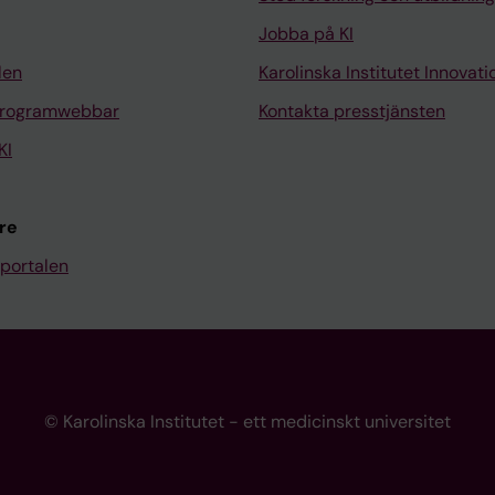
Jobba på KI
len
Karolinska Institutet Innovati
programwebbar
Kontakta presstjänsten
KI
re
portalen
© Karolinska Institutet - ett medicinskt universitet