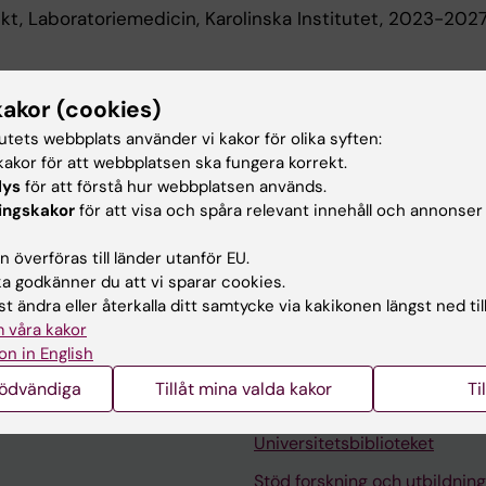
t, Laboratoriemedicin, Karolinska Institutet, 2023-202
 utbildning
kakor (cookies)
tutets webbplats använder vi kakor för olika syften:
ytikerexamen, Karolinska Institutet, 2017
akor för att webbplatsen ska fungera korrekt.
en, Karolinska Institutet, 2016
lys
för att förstå hur webbplatsen används.
ingskakor
för att visa och spåra relevant innehåll och annonser
EXAMEN, Institutionen för medicin, Huddinge, Karolins
 överföras till länder utanför EU.
 godkänner du att vi sparar cookies.
t ändra eller återkalla ditt samtycke via kakikonen längst ned til
 våra kakor
on in English
nödvändiga
Tillåt mina valda kakor
Ti
Kontakta och besök KI
Universitetsbiblioteket
Stöd forskning och utbildning