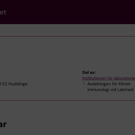
et
Del av:
Institutionen för laborator
41 52 Huddinge
Avdelningen för Klinisk
immunologi vid Labmed
ar