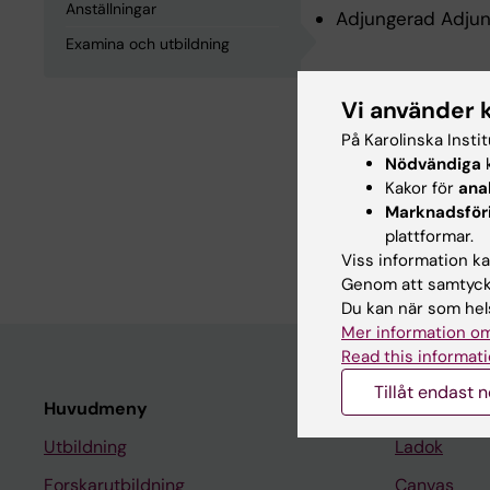
Anställningar
Adjungerad Adjunk
Examina och utbildning
Examina och
Vi använder 
På Karolinska Insti
Biomedicinsk Anal
Nödvändiga
k
Sjuksköterskeexam
Kakor för
ana
Marknadsför
MEDICINE DOKTORS
plattformar.
Institutet, 2006
Viss information kan
Genom att samtycka
Du kan när som hels
Mer information om
Read this informati
Tillåt endast 
Huvudmeny
Student
Utbildning
Ladok
Forskarutbildning
Canvas