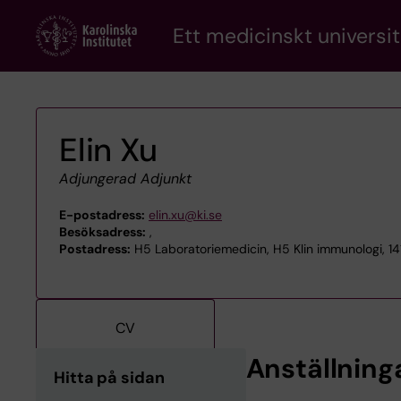
Skip
Ett medicinskt universit
to
main
content
Elin Xu
Adjungerad Adjunkt
E-postadress:
elin.xu@ki.se
Besöksadress:
,
Postadress:
H5 Laboratoriemedicin, H5 Klin immunologi, 1
CV
Anställning
Hitta på sidan