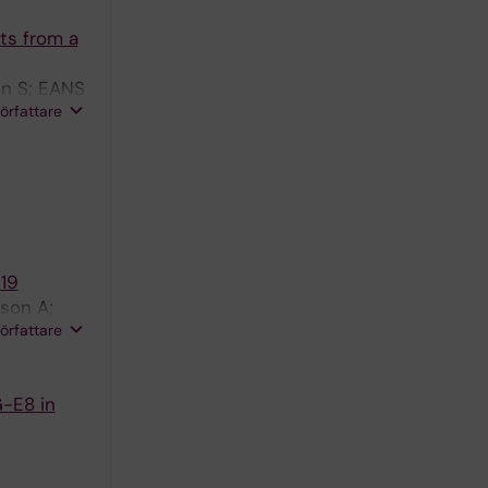
ts from a
in S; EANS
författare
19
sson A;
författare
G-E8 in