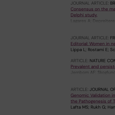
JOURNAL ARTICLE:
BR
Consensus on the mana
Delphi study.
Lagares A; Depreitere
Neurotrauma and Crit
JOURNAL ARTICLE:
FR
Editorial: Women in 
Lippa L; Rostami E; Sc
ARTICLE:
NATURE CO
Prevalent and persis
Jernbom AF; Skoglund 
Cunningham JL; Haverv
ARTICLE:
JOURNAL O
Genomic Validation i
the Pathogenesis of T
Lafta MS; Rukh G; Ham