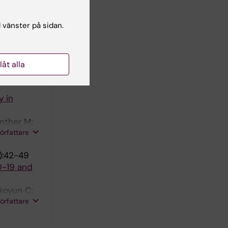
mi E
l vänster på sidan.
ation-
llåt alla
E
y in
nther M;
författare
):42-49
D-19 and
akoyun C;
författare