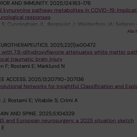
VIOR AND IMMUNITY.
2025;124:163-176
l kynurenine pathway metabolites in COVID-19: Implicat
unological responses
 S; Cunningham JL; Bergquist J; Weidenfors JA; Sellgren
isslen M; Kumlien E; Virhammar J; Orhan F; Rostami E; Sch
Alla 
EUROTHERAPEUTICS.
2025;22(1):e00472
 with 7,8-dihydroxyflavone attenuates white matter pat
cal traumatic brain injury
n F; Rostami E; Marklund N
EE ACCESS.
2025;13:207110-207136
olutional Networks for Insightful Classification and Expl
 J; Rostami E; Vitabile S; Crimi A
AIN AND SPINE.
2025;5:104329
S and European neurosurgery: a 2025 situation sketch
 E