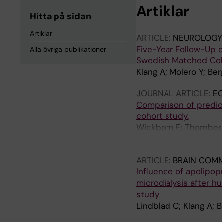
Artiklar
Hitta på sidan
Artiklar
ARTICLE:
NEUROLOGY
Five-Year Follow-Up o
Alla övriga publikationer
Swedish Matched Coho
Klang A; Molero Y; Be
JOURNAL ARTICLE:
EC
Comparison of predict
cohort study.
Wickbom F; Thornberg 
Scandinavian Neurot
ARTICLE:
BRAIN COM
Influence of apolipop
microdialysis after h
study
Lindblad C; Klang A; B