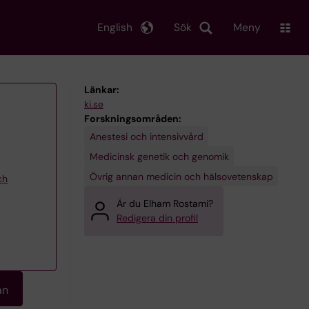
English
Sök
Meny
Länkar:
ki.se
Forskningsområden:
Anestesi och intensivvård
Medicinsk genetik och genomik
Övrig annan medicin och hälsovetenskap
ch
Är du Elham Rostami?
Redigera din profil
an