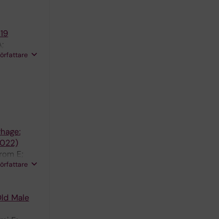
19
;
författare
hage:
2022)
rom E;
författare
Old Male