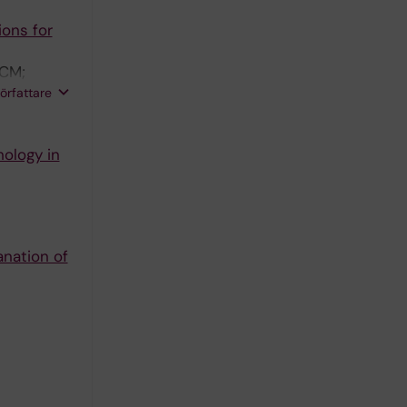
ions for
 CM;
wieler L;
författare
hology in
anation of