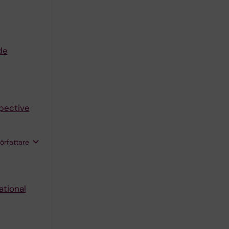
de
spective
författare
ational