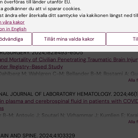
 överföras till länder utanför EU.
eitere B; Wright DW; Lewen A; Enblad P; Hanell A; Rosta
 godkänner du att vi sparar cookies.
t ändra eller återkalla ditt samtycke via kakikonen längst ned til
IN NEUROLOGY.
2024;15:1339290
 våra kakor
 in traumatic brain injury patients-insights from a popul
on in English
t study
nödvändiga
Tillåt mina valda kakor
Ti
Onofrio BM; Lichtenstein P; Larsson H; Fazel S; Rostami 
ROSURGERY.
2024;182:e493-e505
d Mortality of Civilian Penetrating Traumatic Brain Injur
ter Registry-Based Study
; Dahlberg M; Wahlgren C-M; Bellander B-M; Rostami A; Gu
Alla 
NAL JOURNAL OF LABORATORY HEMATOLOGY.
2024;46(1
s in plasma and cerebrospinal fluid in patients with COVI
ms
r B-M; Antovic J; Soutari N; Virhammar J; Kumlien E; Kar
Alla 
AIN AND SPINE.
2024;4:103329