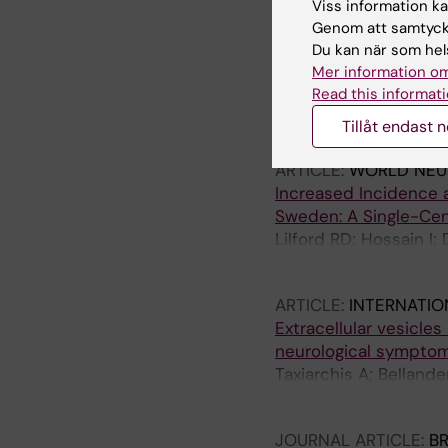
Viss information kan
Bark D; Boman M; Depr
Genom att samtycka
Du kan när som hels
ARTICLE:
FRONTIERS 
Mer information om
Medication utilization
Read this informati
based matched cohor
Tillåt endast 
Molero Y; Sharp DJ; D'
ARTICLE:
WORLD NEU
Increased Incidence an
Sweden: A Single-Cen
Lilford RD; Hossain I
Bartek J; Rostami E
ARTICLE:
INTERNATIO
Extracellular vesicle
neurological sympto
Taxiarchis A; Bellande
Rostami E; Antovic A
JOURNAL ARTICLE:
BR