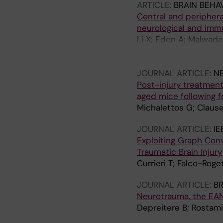
ARTICLE:
BRAIN BEHA
Central and periphera
neurological and imm
Li X; Eden A; Malwade
Engberg G; Piehl F; G
Erhardt S
JOURNAL ARTICLE:
N
Post-injury treatment
aged mice following fo
Michalettos G; Clause
JOURNAL ARTICLE:
IE
Exploiting Graph Conv
Traumatic Brain Injury
Currieri T; Falco-Roget
JOURNAL ARTICLE:
BR
Neurotrauma, the EAN
Depreitere B; Rostami