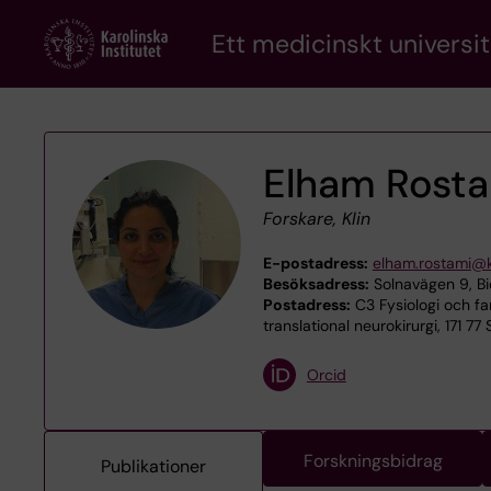
Skip
Ett medicinskt universit
to
main
content
Elham Rost
Forskare, Klin
E-postadress:
elham.rostami@k
Besöksadress:
Solnavägen 9, B
Postadress:
C3 Fysiologi och f
translational neurokirurgi, 171 7
Orcid
Forskningsbidrag
Publikationer