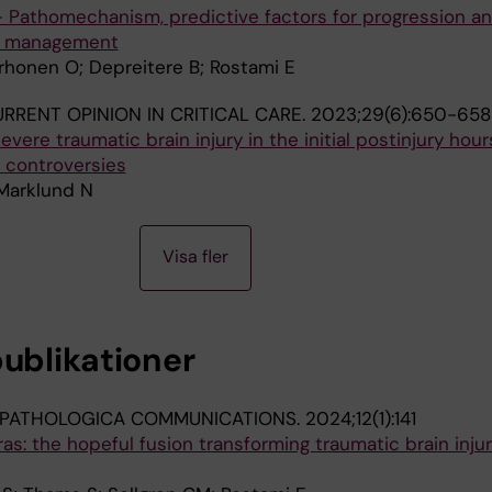
- Pathomechanism, predictive factors for progression a
nt management
Korhonen O; Depreitere B; Rostami E
RRENT OPINION IN CRITICAL CARE.
2023;29(6):650-658
ere traumatic brain injury in the initial postinjury hour
 controversies
 Marklund N
Visa fler
publikationer
PATHOLOGICA COMMUNICATIONS.
2024;12(1):141
s: the hopeful fusion transforming traumatic brain inju