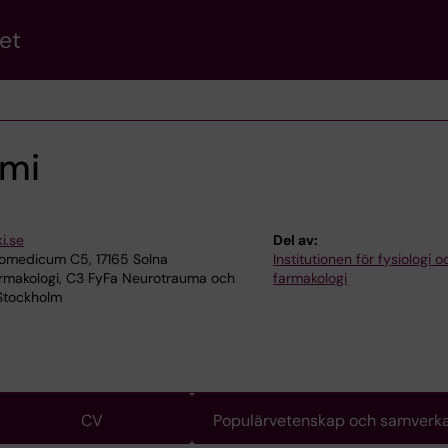
et
ami
i.se
Del av:
iomedicum C5, 17165 Solna
Institutionen för fysiologi o
armakologi, C3 FyFa Neurotrauma och
farmakologi
7 Stockholm
CV
Populärvetenskap och samverk