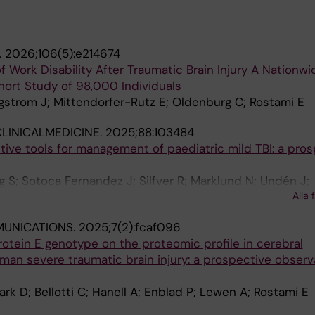
.
2026;106(5):e214674
f Work Disability After Traumatic Brain Injury A Nationwi
rt Study of 98,000 Individuals
rgstrom J; Mittendorfer-Rutz E; Oldenburg C; Rostami E
LINICALMEDICINE.
2025;88:103484
ive tools for management of paediatric mild TBI: a pro
S; Sotoca Fernandez J; Silfver R; Marklund N; Undén J;
Alla 
rauma Committee
MUNICATIONS.
2025;7(2):fcaf096
rotein E genotype on the proteomic profile in cerebral
uman severe traumatic brain injury: a prospective observ
ark D; Bellotti C; Hanell A; Enblad P; Lewen A; Rostami E