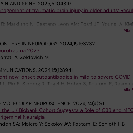
AIN AND SPINE.
2025;5:104319
gement of traumatic brain injury in older adults: Resul
 B; Marklund N; Castano Leon AM; Posti JP; Younsi A; Kle
Alla 
ical Care Section and exp
ONTIERS IN NEUROLOGY.
2024;15:1532321
neurotrauma 2023
errati A; Zeldovich M
MMUNICATIONS.
2024;15(1):8941
tent new-onset autoantibodies in mild to severe COVID-
L; Pin E; Sjoberg R; Tegel H; Hober S; Rostami E; Rasmu
Alla 
all S; Thalin C; Manberg A; Nilsson P
F MOLECULAR NEUROSCIENCE.
2024;74(4):91
n the UK Biobank Cohort Suggests a Role of C8B and MF
rigeminal Neuralgia
deh SA; Molero Y; Sokolov AV; Rostami E; Schioth HB