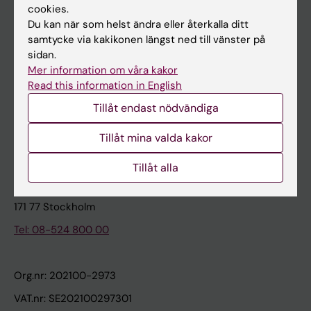
cookies.
Du kan när som helst ändra eller återkalla ditt
Kontakta och besök KI
samtycke via kakikonen längst ned till vänster på
sidan.
Universitetsbiblioteket
Mer information om våra kakor
Stöd forskning och utbildning
Read this information in English
Jobba på KI
Tillåt endast nödvändiga
Karolinska Institutet Innovation
Tillåt mina valda kakor
Kontakta presstjänsten
Tillåt alla
Karolinska Institutet
171 77 Stockholm
Tel: 08-524 800 00
Org.nr: 202100-2973
VAT.nr: SE202100297301