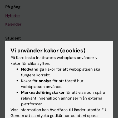
På gång
Nyheter
Kalender
Student
Ladok
Vi använder kakor (cookies)
Canvas
På Karolinska Institutets webbplats använder vi
kakor för olika syften:
Schema
Nödvändiga
kakor för att webbplatsen ska
Studentmejlen
fungera korrekt.
Kakor för
analys
för att förstå hur
Kurs- och programwebbar
webbplatsen används.
Student på KI
Marknadsföringskakor
för att visa och spåra
relevant innehåll och annonser från externa
plattformar.
Medarbetare
Viss information kan överföras till länder utanför EU.
Genom att samtycka godkänner du att vi sparar
Medarbetarportalen