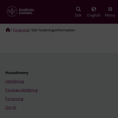
Skip
to
main
Sök
English
Meny
content
/
Forskning
/ Sök forskningsinformation
Breadcrumb
Huvudmeny
Utbildning
Forskarutbildning
Forskning
Om KI