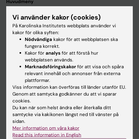
Huvudmeny
Utbildning
Vi använder kakor (cookies)
Forskarutbildning
På Karolinska Institutets webbplats använder vi
Forskning
kakor för olika syften:
Nödvändiga
kakor för att webbplatsen ska
Om KI
fungera korrekt.
Kakor för
analys
för att förstå hur
webbplatsen används.
På gång
Marknadsföringskakor
för att visa och spåra
Nyheter
relevant innehåll och annonser från externa
plattformar.
Kalender
Viss information kan överföras till länder utanför EU.
Genom att samtycka godkänner du att vi sparar
Student
cookies.
Du kan när som helst ändra eller återkalla ditt
Ladok
samtycke via kakikonen längst ned till vänster på
Canvas
sidan.
Mer information om våra kakor
Schema
Read this information in English