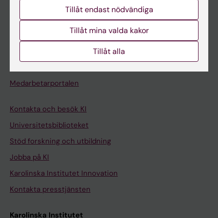
Studentmejlen
Tillåt endast nödvändiga
Kurs- och programwebbar
Tillåt mina valda kakor
Student på KI
Tillåt alla
Medarbetare
Medarbetarportalen
Kontakta och besök KI
Universitetsbiblioteket
Stöd forskning och utbildning
Jobba på KI
Karolinska Institutet Innovation
Kontakta presstjänsten
Karolinska Institutet