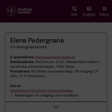
Skip
to
main
Sök
English
Meny
content
Elena Pedergnana
Forskningsassistent
E-postadress:
elena.pedergnana@ki.se
Besöksadress:
BioClinicum J5:20, Akademiska stråket 1,
Karolinska universitetssjukh, 17164 Solna
Postadress:
K8 Klinisk neurovetenskap, K8 Imaging CF
ARG, 171 77 Stockholm
Del av:
Institutionen för klinisk neurovetenskap
Avdelningen för Imaging core-faciliteter
CV