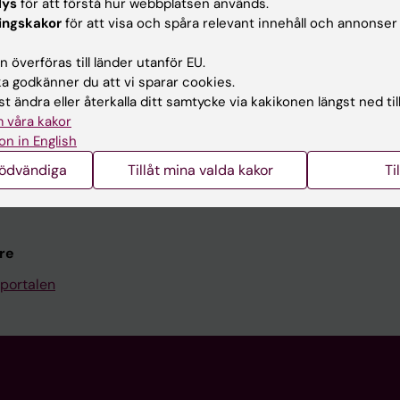
Kontakta och besök KI
lys
för att förstå hur webbplatsen används.
ingskakor
för att visa och spåra relevant innehåll och annonser
Universitetsbiblioteket
 överföras till länder utanför EU.
Stöd forskning och utbildning
 godkänner du att vi sparar cookies.
Jobba på KI
t ändra eller återkalla ditt samtycke via kakikonen längst ned til
 våra kakor
len
Karolinska Institutet Innovati
on in English
programwebbar
Kontakta presstjänsten
nödvändiga
Tillåt mina valda kakor
Ti
KI
re
portalen