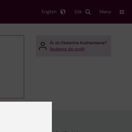
English
Sök
Meny
Är du Ekaterina Kudriavtseva?
Redigera din profil