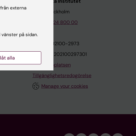
Karolinska Institutet
 från externa
171 77 Stockholm
Tel: 08-524 800 00
l vänster på sidan.
on
Org.nr: 202100-2973
VAT.nr: SE202100297301
llåt alla
Om webbplatsen
Tillgänglighetsredogörelse
Manage your cookies