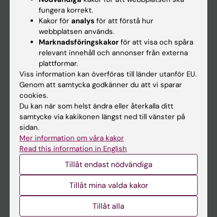
Kalender
fungera korrekt.
Kakor för
analys
för att förstå hur
webbplatsen används.
Student
Marknadsföringskakor
för att visa och spåra
Ladok
relevant innehåll och annonser från externa
plattformar.
Canvas
Viss information kan överföras till länder utanför EU.
Schema
Genom att samtycka godkänner du att vi sparar
cookies.
Studentmejlen
Du kan när som helst ändra eller återkalla ditt
Kurs- och programwebbar
samtycke via kakikonen längst ned till vänster på
sidan.
Student på KI
Mer information om våra kakor
Read this information in English
Medarbetare
Tillåt endast nödvändiga
Medarbetarportalen
Tillåt mina valda kakor
Kontakta och besök KI
Tillåt alla