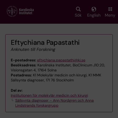
Skip
to
main
Sök
English
Meny
content
Eftychiana Papastathi
Anknuten till Forskning
E-postadress:
eftychiana.papastathi@ki.se
Besöksadress:
Karolinska Institutet, BioClinicum J10:20,
Visionsgatan 4, 17164 Solna
Postadress:
K1 Molekylär medicin och kirurgi, K1 MMK
Sällsynta diagnoser, 171 76 Stockholm
Del av:
Institutionen för molekylär medicin och kirurgi
Sällsynta diagnoser – Ann Nordgren och Anna
Lindstrands forskargrupp