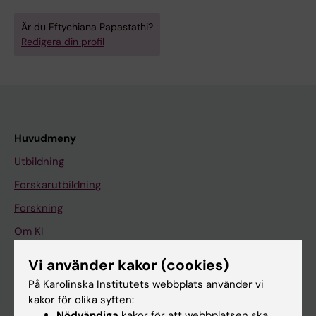
Är du Eftychiana Papastathi?
Redigera din profil
Huvudmeny
Utbildning
Forskarutbildning
Forskning
Om KI
Vi använder kakor (cookies)
På gång
På Karolinska Institutets webbplats använder vi
kakor för olika syften:
Nyheter
Nödvändiga
kakor för att webbplatsen ska