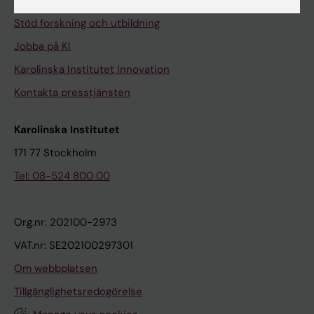
Universitetsbiblioteket
Stöd forskning och utbildning
Jobba på KI
Karolinska Institutet Innovation
Kontakta presstjänsten
Karolinska Institutet
171 77 Stockholm
Tel: 08-524 800 00
Org.nr: 202100-2973
VAT.nr: SE202100297301
Om webbplatsen
Tillgänglighetsredogörelse