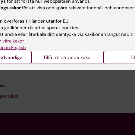
Kontakta och besök KI
lys
för att förstå hur webbplatsen används.
ingskakor
för att visa och spåra relevant innehåll och annonser
Universitetsbiblioteket
 överföras till länder utanför EU.
Stöd forskning och utbildning
 godkänner du att vi sparar cookies.
Jobba på KI
t ändra eller återkalla ditt samtycke via kakikonen längst ned til
 våra kakor
len
Karolinska Institutet Innovati
on in English
programwebbar
Kontakta presstjänsten
nödvändiga
Tillåt mina valda kakor
Ti
KI
re
portalen