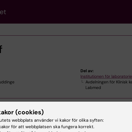
et
f
Del av:
Institutionen för laborator
Huddinge
Avdelningen för Klinisk k
Labmed
kakor (cookies)
tutets webbplats använder vi kakor för olika syften:
akor för att webbplatsen ska fungera korrekt.