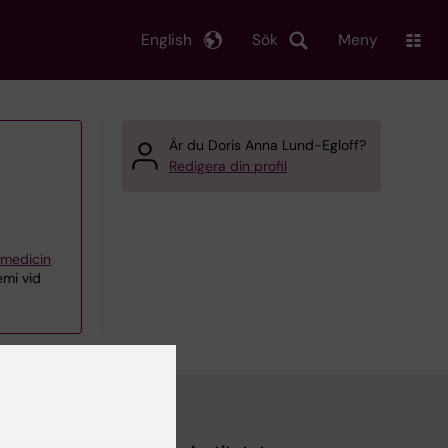
English
Sök
Meny
Är du Doris Anna Lund-Egloff?
Redigera din profil
iemedicin
emi vid