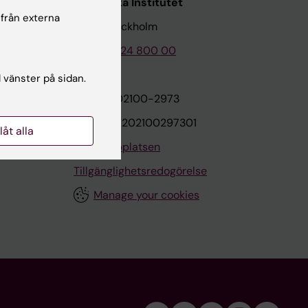
Karolinska Institutet
 från externa
171 77 Stockholm
Tel: 08-524 800 00
l vänster på sidan.
on
Org.nr: 202100-2973
VAT.nr: SE202100297301
llåt alla
Om webbplatsen
Tillgänglighetsredogörelse
Manage your cookies