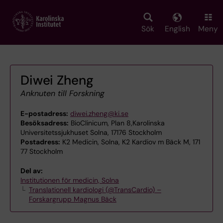
Skip
to
main
Sök
English
Meny
content
Diwei Zheng
Anknuten till Forskning
E-postadress:
diwei.zheng@ki.se
Besöksadress:
BioClinicum, Plan 8,Karolinska
Universitetssjukhuset Solna, 17176 Stockholm
Postadress:
K2 Medicin, Solna, K2 Kardiov m Bäck M, 171
77 Stockholm
Del av:
Institutionen för medicin, Solna
Translationell kardiologi (@TransCardio) –
Forskargrupp Magnus Bäck