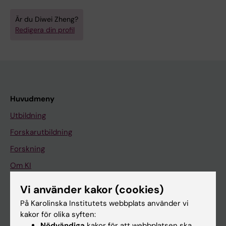
Är du Diwei Zheng?
Redigera din profil
Huvudmeny
Utbildning
Forskarutbildning
Forskning
Om KI
Vi använder kakor (cookies)
På gång
På Karolinska Institutets webbplats använder vi
kakor för olika syften:
Nyheter
Nödvändiga
kakor för att webbplatsen ska