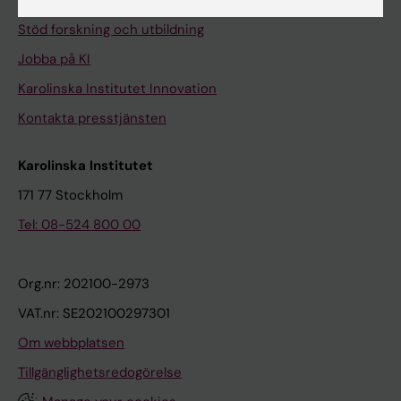
Universitetsbiblioteket
Stöd forskning och utbildning
Jobba på KI
Karolinska Institutet Innovation
Kontakta presstjänsten
Karolinska Institutet
171 77 Stockholm
Tel: 08-524 800 00
Org.nr: 202100-2973
VAT.nr: SE202100297301
Om webbplatsen
Tillgänglighetsredogörelse