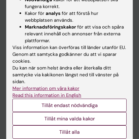
Kalender
fungera korrekt.
Kakor för
analys
för att förstå hur
webbplatsen används.
Student
Marknadsföringskakor
för att visa och spåra
Ladok
relevant innehåll och annonser från externa
plattformar.
Canvas
Viss information kan överföras till länder utanför EU.
Schema
Genom att samtycka godkänner du att vi sparar
cookies.
Studentmejlen
Du kan när som helst ändra eller återkalla ditt
Kurs- och programwebbar
samtycke via kakikonen längst ned till vänster på
sidan.
Student på KI
Mer information om våra kakor
Read this information in English
Medarbetare
Tillåt endast nödvändiga
Medarbetarportalen
Tillåt mina valda kakor
Kontakta och besök KI
Tillåt alla