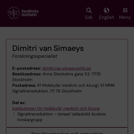
Skip
to
main
Sök
English
Meny
content
Dimitri van Simaeys
Forskningsspecialist
E-postadress:
dimitri.van.simaeys@ki.se
Besöksadress:
Anna Steckséns gata 53, 17176
Stockholm
Postadress:
K1 Molekylär medicin och kirurgi, K1 MMK
Signaltransduktion, 171 76 Stockholm
Del av:
Institutionen för molekylär medicin och kirurgi
Signaltransduktion – Ismael Valladolid Acebes
forskargrupp