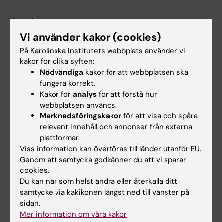
Huvudmeny
Vi använder kakor (cookies)
Utbildning
På Karolinska Institutets webbplats använder vi
Forskarutbildning
kakor för olika syften:
Forskning
Nödvändiga
kakor för att webbplatsen ska
fungera korrekt.
Om KI
Kakor för
analys
för att förstå hur
webbplatsen används.
Marknadsföringskakor
för att visa och spåra
På gång
relevant innehåll och annonser från externa
Nyheter
plattformar.
Viss information kan överföras till länder utanför EU.
Kalender
Genom att samtycka godkänner du att vi sparar
cookies.
Student
Du kan när som helst ändra eller återkalla ditt
samtycke via kakikonen längst ned till vänster på
Ladok
sidan.
Canvas
Mer information om våra kakor