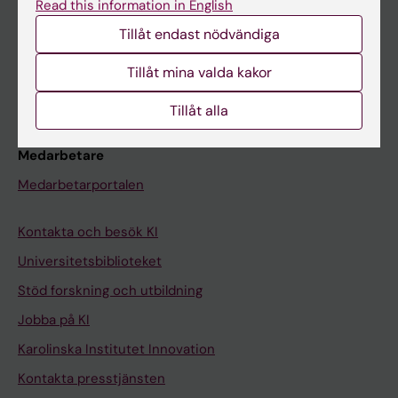
Read this information in English
Schema
Tillåt endast nödvändiga
Studentmejlen
Kurs- och programwebbar
Tillåt mina valda kakor
Student på KI
Tillåt alla
Medarbetare
Medarbetarportalen
Kontakta och besök KI
Universitetsbiblioteket
Stöd forskning och utbildning
Jobba på KI
Karolinska Institutet Innovation
Kontakta presstjänsten