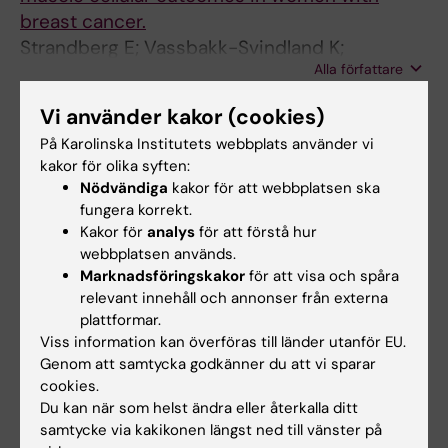
breast cancer.
Strandberg E; Vassbakk-Svindland K;
Alla författare
Henriksson A; Johansson B; Vikmoen O;
Kudrén D; Schauer T; Lindman H; Wärnberg F;
Vi använder kakor (cookies)
PUBLISHED CONFERENCE PAPER:
AKTUELLE
Berntsen S; Demmelmaier I; Nordin K; Raastad
UROLOGIE.
2003;34(4):247-249
På Karolinska Institutets webbplats använder vi
T
The role of chromosome 8p22 deletion for
kakor för olika syften:
Nödvändiga
kakor för att webbplatsen ska
predicting disease progression and
fungera korrekt.
pathological staging in prostate cancer
Kakor för
analys
för att förstå hur
Matsuyama H; Pan Y; Oba K; Yoshihiro S;
webbplatsen används.
Alla författare
Matsuda K; Hägarth L; Kudren D; Naito K;
Marknadsföringskakor
för att visa och spåra
Bergerheim USR; Ekman P
relevant innehåll och annonser från externa
plattformar.
Viss information kan överföras till länder utanför EU.
Forskningsområden:
Genom att samtycka godkänner du att vi sparar
Cancer och onkologi
cookies.
Du kan när som helst ändra eller återkalla ditt
Är du David Kudrén?
samtycke via kakikonen längst ned till vänster på
Redigera din profil