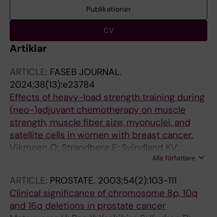
Publikationer
CV
Artiklar
ARTICLE:
FASEB JOURNAL.
2024;38(13):e23784
Effects of heavy-load strength training during
(neo-)adjuvant chemotherapy on muscle
strength, muscle fiber size, myonuclei, and
satellite cells in women with breast cancer.
Vikmoen O; Strandberg E; Svindland KV;
Alla författare
Henriksson A; Mazzoni A-S; Johansson B;
Jönsson J; Karakatsanis A; Annebäck M;
ARTICLE:
PROSTATE.
2003;54(2):103-111
Kudrén D; Lindman H; Wärnberg F; Berntsen S;
Clinical significance of chromosome 8p, 10q
Demmelmaier I; Nordin K; Raastad T
and 16q deletions in prostate cancer