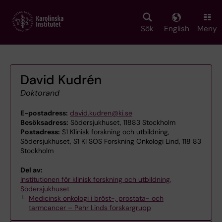
Skip
to
main
Sök
English
Meny
content
David Kudrén
Doktorand
E-postadress:
david.kudren@ki.se
Besöksadress:
Södersjukhuset, 11883 Stockholm
Postadress:
S1 Klinisk forskning och utbildning,
Södersjukhuset, S1 KI SÖS Forskning Onkologi Lind, 118 83
Stockholm
Del av:
Institutionen för klinisk forskning och utbildning,
Södersjukhuset
Medicinsk onkologi i bröst-, prostata- och
tarmcancer – Pehr Linds forskargrupp