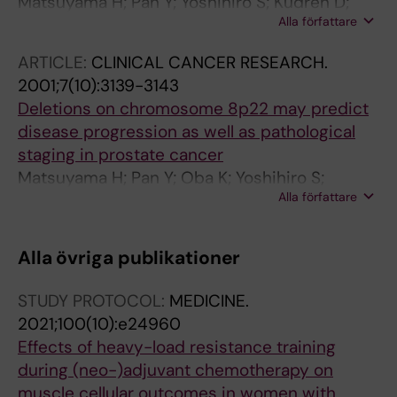
Matsuyama H; Pan Y; Yoshihiro S; Kudren D;
Alla författare
Naito K; Bergerheim USR; Ekman P
ARTICLE:
CLINICAL CANCER RESEARCH.
2001;7(10):3139-3143
Deletions on chromosome 8p22 may predict
disease progression as well as pathological
staging in prostate cancer
Matsuyama H; Pan Y; Oba K; Yoshihiro S;
Alla författare
Matsuda K; Hägarth L; Kudren D; Naito K;
Bergerheim USR; Ekman P
Alla övriga publikationer
STUDY PROTOCOL:
MEDICINE.
2021;100(10):e24960
Effects of heavy-load resistance training
during (neo-)adjuvant chemotherapy on
muscle cellular outcomes in women with