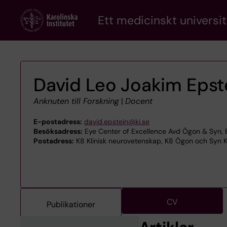
Skip
Ett medicinskt universit
to
main
content
David Leo Joakim Epst
Anknuten till Forskning
|
Docent
E-postadress:
david.epstein@ki.se
Besöksadress:
Eye Center of Excellence Avd Ögon & Syn, E
Postadress:
K8 Klinisk neurovetenskap, K8 Ögon och Syn K
CV
Publikationer