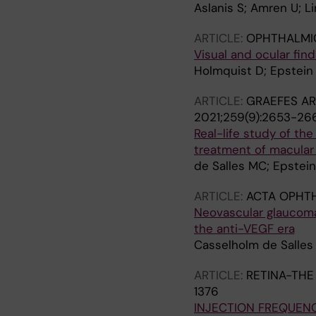
Aslanis S; Amren U; L
ARTICLE:
OPHTHALMI
Visual and ocular fin
Holmquist D; Epstein 
ARTICLE:
GRAEFES AR
2021;259(9):2653-26
Real-life study of th
treatment of macular 
de Salles MC; Epstein
ARTICLE:
ACTA OPHT
Neovascular glaucoma i
the anti-VEGF era
Casselholm de Salles 
ARTICLE:
RETINA-THE
1376
INJECTION FREQUENC