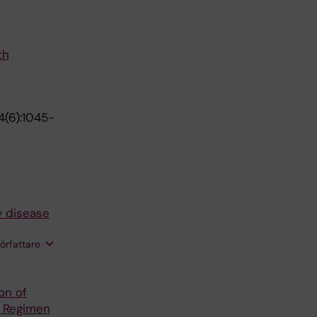
th
(6):1045-
ry disease
författare
on of
d Regimen