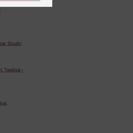
:
ear Study
n: Twelve-
ve,