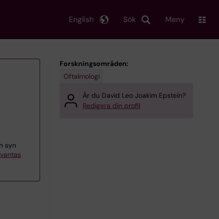
English
Sök
Meny
Forskningsområden:
Oftalmologi
Är du David Leo Joakim Epstein?
Redigera din profil
h syn
Kvantas