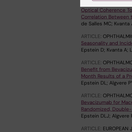
OCT246
Optical Coherence To
Correlation Between t
de Salles MC; Kvanta 
ARTICLE:
OPHTHALMI
Seasonality and Incid
Epstein D; Kvanta A; 
ARTICLE:
OPHTHALMO
Benefit from Bevacizu
Month Results of a P
Epstein DL; Algvere P
ARTICLE:
OPHTHALMO
Bevacizumab for Macul
Randomized, Double-M
Epstein DLJ; Algvere 
ARTICLE:
EUROPEAN 