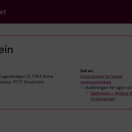
et
ein
Del av:
ugeniavägen 12, 17164 Solna
Institutionen för klinisk
vanta, 171 77 Stockholm
neurovetenskap
Avdelningen för ögon oc
Näthinnan – Anders 
forskargrupp