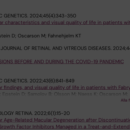
C GENETICS.
2024;45(4):343-350
ar characteristics and visual quality of life in patients wi
stein D; Oscarson M; Fahnehjelm KT
 JOURNAL OF RETINAL AND VITREOUS DISEASES.
2024;44
SIONS BEFORE AND DURING THE COVID-19 PANDEMIC
C GENETICS.
2022;43(6):841-849
 findings, and visual quality of life in patients with Fab
T; Epstein D; Samolov B; Olsson M; Naess K; Oscarson M;
Alla 
LOGY RETINA.
2022;6(1):15-20
r Age-Related Macular Degeneration after Discontinuati
 Growth Factor Inhibitors Managed in a Treat-and-Exten