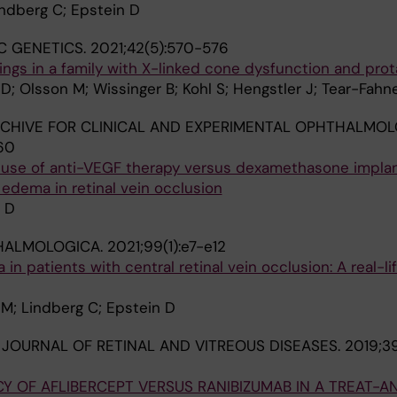
indberg C; Epstein D
C GENETICS.
2021;42(5):570-576
dings in a family with X-linked cone dysfunction and pro
D; Olsson M; Wissinger B; Kohl S; Hengstler J; Tear-Fahn
CHIVE FOR CLINICAL AND EXPERIMENTAL OPHTHALMOL
60
e use of anti-VEGF therapy versus dexamethasone implan
edema in retinal vein occlusion
 D
HALMOLOGICA.
2021;99(1):e7-e12
n patients with central retinal vein occlusion: A real-li
M; Lindberg C; Epstein D
 JOURNAL OF RETINAL AND VITREOUS DISEASES.
2019;39
Y OF AFLIBERCEPT VERSUS RANIBIZUMAB IN A TREAT-A