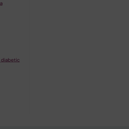
 a
 diabetic