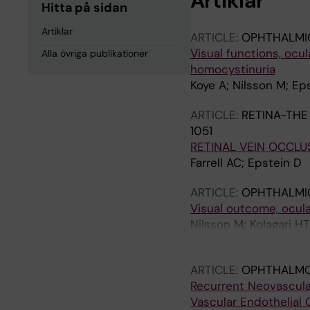
Artiklar
Hitta på sidan
Artiklar
ARTICLE:
OPHTHALMI
Visual functions, ocul
Alla övriga publikationer
homocystinuria
Koye A; Nilsson M; Ep
ARTICLE:
RETINA-THE
1051
RETINAL VEIN OCCLU
Farrell AC; Epstein D
ARTICLE:
OPHTHALMI
Visual outcome, ocular
Nilsson M; Kolagari H
Fahnehjelm KT
ARTICLE:
OPHTHALMO
Recurrent Neovascula
Vascular Endothelial