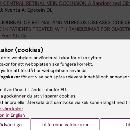
CENTRAL RETINAL VEIN OCCLUSION A Randomized Clinic
; Kvanta A; Epstein DL
 JOURNAL OF RETINAL AND VITREOUS DISEASES.
2018;38
IN PATIENTS TREATED WITH RANIBIZUMAB FOR DIABETI
Year Study
kakor (cookies)
E RESEARCH.
2017;42(3):448-451
tutets webbplats använder vi kakor för olika syften:
in Patients with Central Retinal Vein Occlusion: A Case C
akor för att webbplatsen ska fungera korrekt.
lys
för att förstå hur webbplatsen används.
Lindqvist PG
ingskakor
för att visa och spåra relevant innehåll och annonser
 JOURNAL OF RETINAL AND VITREOUS DISEASES.
2016;36
 överföras till länder utanför EU.
 godkänner du att vi sparar cookies.
ME IN PATIENTS WITH AGE-RELATED MACULAR DEGENER
t ändra eller återkalla ditt samtycke via kakikonen längst ned til
ERCEPT
 våra kakor
on in English
nödvändiga
Tillåt mina valda kakor
Ti
IVE OPHTHALMOLOGY & VISUAL SCIENCE.
2016;57(9):OC