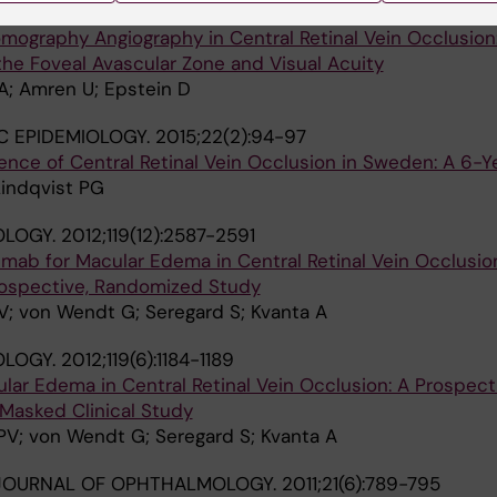
mography Angiography in Central Retinal Vein Occlusion
he Foveal Avascular Zone and Visual Acuity
A; Amren U; Epstein D
C EPIDEMIOLOGY.
2015;22(2):94-97
ence of Central Retinal Vein Occlusion in Sweden: A 6-Y
Lindqvist PG
LOGY.
2012;119(12):2587-2591
mab for Macular Edema in Central Retinal Vein Occlusio
rospective, Randomized Study
V; von Wendt G; Seregard S; Kvanta A
LOGY.
2012;119(6):1184-1189
ar Edema in Central Retinal Vein Occlusion: A Prospecti
asked Clinical Study
PV; von Wendt G; Seregard S; Kvanta A
JOURNAL OF OPHTHALMOLOGY.
2011;21(6):789-795