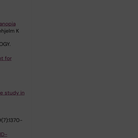
tanopia
ehjelm K
OGY.
t for
fe study in
(7):1370-
ND-