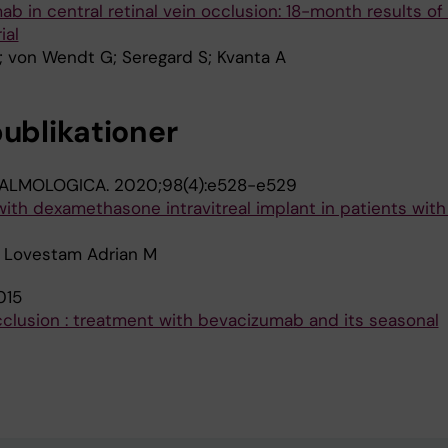
ab in central retinal vein occlusion: 18-month results of
ial
; von Wendt G; Seregard S; Kvanta A
publikationer
ALMOLOGICA.
2020;98(4):e528-e529
ith dexamethasone intravitreal implant in patients with
P; Lovestam Adrian M
015
occlusion : treatment with bevacizumab and its seasonal