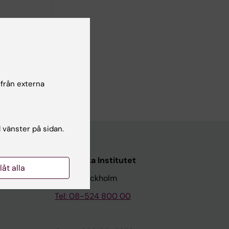
tematic
 från externa
l vänster på sidan.
Karolinska Institutet
llåt alla
171 77 Stockholm
Tel: 08-524 800 00