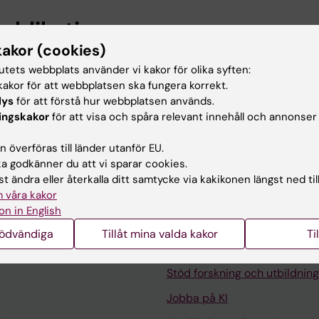
publikationer
kakor (cookies)
NAL OF SURGICAL ONCOLOGY.
2020;18(1):264
tutets webbplats använder vi kakor för olika syften:
ng colorectal liver metastases and their accuracy: a sys
akor för att webbplatsen ska fungera korrekt.
lys
för att förstå hur webbplatsen används.
JH; Sturesson C; Sparrelid E
ingskakor
för att visa och spåra relevant innehåll och annonser
 överföras till länder utanför EU.
 godkänner du att vi sparar cookies.
t ändra eller återkalla ditt samtycke via kakikonen längst ned til
 våra kakor
on in English
Kontakta och besök KI
nödvändiga
Tillåt mina valda kakor
Ti
Universitetsbiblioteket
Stöd forskning och utbildning
Jobba på KI