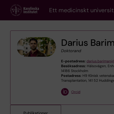
Skip
Ett medicinskt universit
to
main
content
Darius Bari
Doktorand
E-postadress:
darius.barimani@
Besöksadress:
Hälsovägen, Enhet
14186 Stockholm
Postadress:
H9 Klinisk vetenska
Transplantation, 141 52 Hudding
Orcid
Publikationer