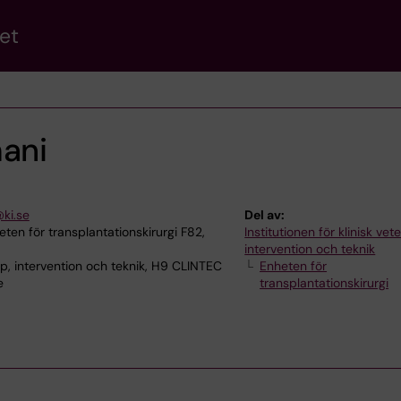
et
mani
ki.se
Del av:
en för transplantationskirurgi F82,
Institutionen för klinisk ve
intervention och teknik
p, intervention och teknik, H9 CLINTEC
Enheten för
e
transplantationskirurgi