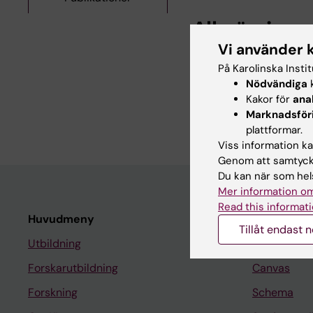
Alla övriga 
Vi använder 
REVIEW:
WORLD JOUR
På Karolinska Insti
Imaging in disappeari
Nödvändiga
k
review
Kakor för
ana
Barimani D; Kauppila 
Marknadsför
plattformar.
Viss information kan
Genom att samtycka
Du kan när som hels
Mer information om
Read this informati
Huvudmeny
Student
Tillåt endast 
Utbildning
Ladok
Forskarutbildning
Canvas
Forskning
Schema