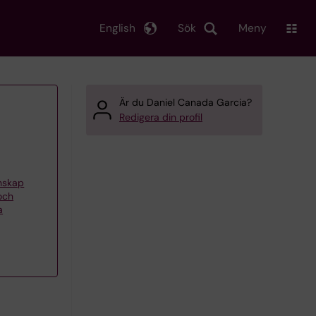
English
Sök
Meny
Är du Daniel Canada Garcia?
Redigera din profil
enskap
och
a