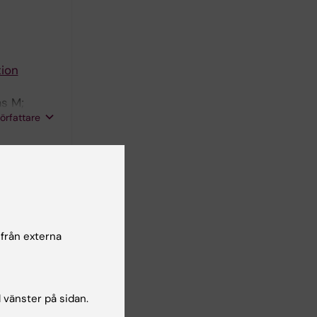
ion
as M;
författare
of
si I;
författare
 från externa
ication
l vänster på sidan.