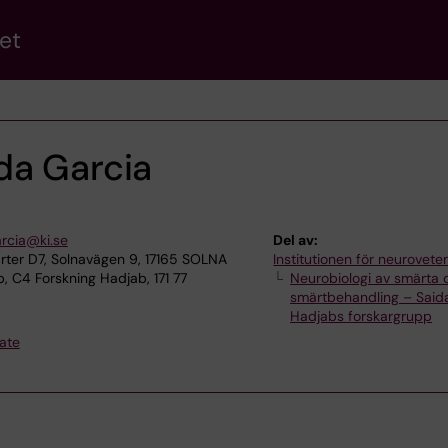
et
da Garcia
arcia@ki.se
Del av:
ter D7, Solnavägen 9, 17165 SOLNA
Institutionen för neurovet
 C4 Forskning Hadjab, 171 77
Neurobiologi av smärta 
smärtbehandling – Said
Hadjabs forskargrupp
ate