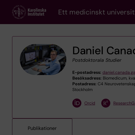
Skip
Ett medicinskt universit
to
main
content
Daniel Cana
Postdoktorala Studier
E-postadress:
daniel.canada.g
Besöksadress:
Biomedicum, kvar
Postadress:
C4 Neurovetenskap,
Stockholm
Orcid
ResearchG
Publikationer