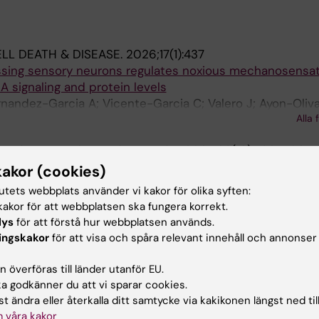
LL DEATH & DISEASE.
2026;17(1):437
ssing sensory neurons regulates noxious mechanosensat
A signaling and protein levels
nandez-Garcia A; Vicente-Garcia C; Valero J; Ayon-Oliv
Alla 
 Arevalo JC
TEOARTHRITIS AND CARTILAGE.
2025;33(10):1180-1193
ses in mouse sensory ganglia determine a crucial role 
kakor (cookies)
arthritis chronification.
tutets webbplats använder vi kakor för olika syften:
o-Enrique L; Lisa S; Sousa-Valente J; López-García M; Ari
akor för att webbplatsen ska fungera korrekt.
Alla 
 Arévalo JC
lys
för att förstå hur webbplatsen används.
ingskakor
för att visa och spåra relevant innehåll och annonser
IO-PROTOCOL.
2023;13(9):e4667
le Procedure for Chemiluminescent Western Blot Quantif
 överföras till länder utanför EU.
valo JC
 godkänner du att vi sparar cookies.
t ändra eller återkalla ditt samtycke via kakikonen längst ned til
IN.
2023;164(3):563-576
 våra kakor