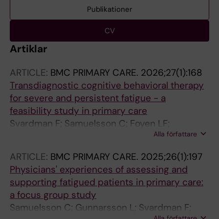
Publikationer
CV
Artiklar
ARTICLE:
BMC PRIMARY CARE.
2026;27(1):168
Transdiagnostic cognitive behavioral therapy
for severe and persistent fatigue - a
feasibility study in primary care
Svardman F; Samuelsson C; Foyen LF;
Alla författare
Oremark A; Hogfeldt A; Emad JA; Sjowall D;
Ruck C; Hedman-Lagerlof E; Knoop H;
ARTICLE:
BMC PRIMARY CARE.
2025;26(1):197
Lindsater E
Physicians' experiences of assessing and
supporting fatigued patients in primary care:
a focus group study
Samuelsson C; Gunnarsson L; Svardman F;
Alla författare