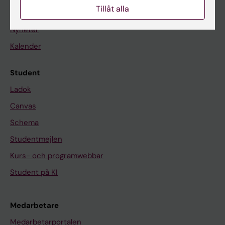
Tillåt alla
På gång
Nyheter
Kalender
Student
Ladok
Canvas
Schema
Studentmejlen
Kurs- och programwebbar
Student på KI
Medarbetare
Medarbetarportalen