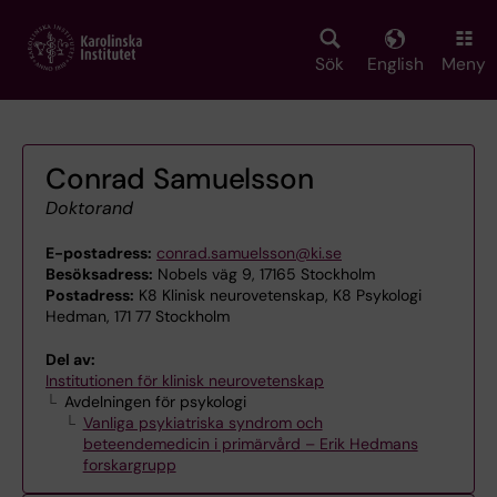
Skip
to
main
Sök
English
Meny
content
Conrad Samuelsson
Doktorand
E-postadress:
conrad.samuelsson@ki.se
Besöksadress:
Nobels väg 9, 17165 Stockholm
Postadress:
K8 Klinisk neurovetenskap, K8 Psykologi
Hedman, 171 77 Stockholm
Del av:
Institutionen för klinisk neurovetenskap
Avdelningen för psykologi
Vanliga psykiatriska syndrom och
beteendemedicin i primärvård – Erik Hedmans
forskargrupp