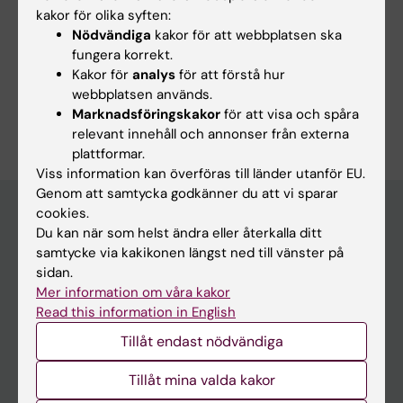
Lauri KO; Bragesjo M; Aspvall K; Lybert N;
kakor för olika syften:
Alla författare
Samuelsson C; Serlachius E; Ruck C; Mataix-
Nödvändiga
kakor för att webbplatsen ska
Cols D; Andersson E
fungera korrekt.
Kakor för
analys
för att förstå hur
webbplatsen används.
Är du Conrad Samuelsson?
Marknadsföringskakor
för att visa och spåra
Redigera din profil
relevant innehåll och annonser från externa
plattformar.
Viss information kan överföras till länder utanför EU.
Genom att samtycka godkänner du att vi sparar
cookies.
Du kan när som helst ändra eller återkalla ditt
Huvudmeny
samtycke via kakikonen längst ned till vänster på
sidan.
Utbildning
Mer information om våra kakor
Forskarutbildning
Read this information in English
Forskning
Tillåt endast nödvändiga
Om KI
Tillåt mina valda kakor