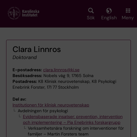
Skip
to
main
Sök
English
Meny
content
Clara Linnros
Doktorand
E-postadress:
clara.linnros@ki.se
Besöksadress:
Nobels väg 9, 17165 Solna
Postadress:
K8 Klinisk neurovetenskap, K8 Psykologi
Enebrink Forster, 171 77 Stockholm
Del av:
Institutionen för klinisk neurovetenskap
Avdelningen för psykologi
Evidensbaserade insatser: prevention, intervention
och implementering – Pia Enebrinks forskargrupp
Verksamhetsnära forskning om interventioner för
familjer – Martin Forsters team