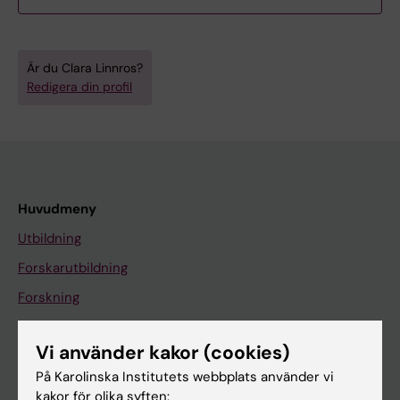
Är du Clara Linnros?
Redigera din profil
Huvudmeny
Utbildning
Forskarutbildning
Forskning
Om KI
Vi använder kakor (cookies)
På Karolinska Institutets webbplats använder vi
På gång
kakor för olika syften: