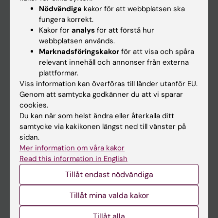
Nyheter
Nödvändiga
kakor för att webbplatsen ska
fungera korrekt.
Kalender
Kakor för
analys
för att förstå hur
webbplatsen används.
Student
Marknadsföringskakor
för att visa och spåra
relevant innehåll och annonser från externa
Ladok
plattformar.
Canvas
Viss information kan överföras till länder utanför EU.
Genom att samtycka godkänner du att vi sparar
Schema
cookies.
Studentmejlen
Du kan när som helst ändra eller återkalla ditt
samtycke via kakikonen längst ned till vänster på
Kurs- och programwebbar
sidan.
Student på KI
Mer information om våra kakor
Read this information in English
Tillåt endast nödvändiga
Medarbetare
Medarbetarportalen
Tillåt mina valda kakor
Tillåt alla