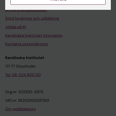
Kontakta och besök KI
Universitetsbiblioteket
Stöd forskning och utbildning
Jobba på KI
Karolinska Institutet Innovation
Kontakta presstjänsten
Karolinska Institutet
171 77 Stockholm
Tel: 08-524 800 00
Org.nr: 202100-2973
VAT.nr: SE202100297301
Om webbplatsen