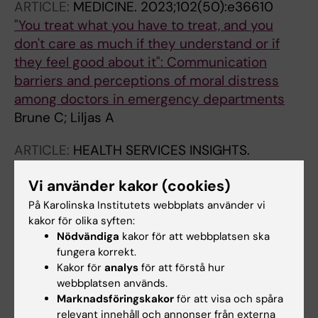
ARTICLE:
MEDICINE.
2023;102(50):e36610
"You treat what you have to treat, and you
don't care as much if they understand or if
they feel good about it": Communication
barriers and perceptions of moral distress
among doctors in emergency departments
Brune C; Liljas A
ARTICLE:
HEALTH SERVICES INSIGHTS.
2023;16:11786329231222168
Vi använder kakor (cookies)
Medical Doctors' Perceptions of the Media
Coverage during the Covid-19 Pandemic: A
På Karolinska Institutets webbplats använder vi
kakor för olika syften:
Case Study in Stockholm
Nödvändiga
kakor för att webbplatsen ska
Brune C; Agerholm J; Liljas A
fungera korrekt.
Kakor för
analys
för att förstå hur
webbplatsen används.
Alla övriga publikationer
Marknadsföringskakor
för att visa och spåra
relevant innehåll och annonser från externa