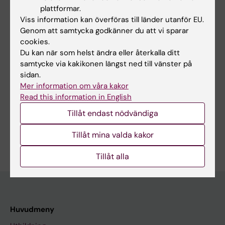
REVIEW:
LAKARTIDNINGEN.
2025;122:25045
plattformar.
[Climate and health in medical education
Viss information kan överföras till länder utanför EU.
today].
Genom att samtycka godkänner du att vi sparar
cookies.
Persson Cofina I; Laurell C; Regnér S; Mezger N;
Du kan när som helst ändra eller återkalla ditt
Alla författare
Brune C; Kihlborg C; Vilhelmsson A
samtycke via kakikonen längst ned till vänster på
sidan.
Mer information om våra kakor
Read this information in English
Forskningsområden:
Folkhälsovetenskap, global hälsa och socialmedicin
Tillåt endast nödvändiga
Är du Clara Brune?
Tillåt mina valda kakor
Redigera din profil
Tillåt alla
Huvudmeny