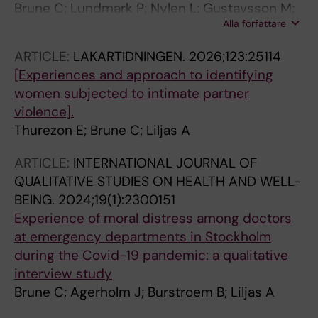
Brune C; Lundmark P; Nylen L; Gustavsson M;
Alla författare
Burstrom B; von Schreeb J; Liljas A
ARTICLE:
LAKARTIDNINGEN.
2026;123:25114
[Experiences and approach to identifying
women subjected to intimate partner
violence].
Thurezon E; Brune C; Liljas A
ARTICLE:
INTERNATIONAL JOURNAL OF
QUALITATIVE STUDIES ON HEALTH AND WELL-
BEING.
2024;19(1):2300151
Experience of moral distress among doctors
at emergency departments in Stockholm
during the Covid-19 pandemic: a qualitative
interview study
Brune C; Agerholm J; Burstroem B; Liljas A