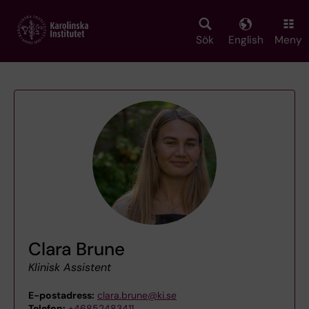
Skip
to
main
Sök
English
Meny
content
Clara Brune
Klinisk Assistent
E-postadress:
clara.brune@ki.se
Telefon:
+46852483411