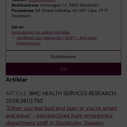
Besöksadress:
Solnavägen 1 E, 11365 Stockholm
Postadress:
K9 Global folkhälsa, K9 GPH Liljas, 171 77
Stockholm
Del av:
Institutionen för global folkhälsa
Jämlikhet och hälsopolicy (EHP) – Ann Liljas
forskargrupp
Publikationer
CV
Artiklar
ARTICLE:
BMC HEALTH SERVICES RESEARCH.
2026;26(1):793
"Either you feel bad and stay
,
or you're smart
and leave" -
perspectives from emergency
department staff in Stockholm, Sweden