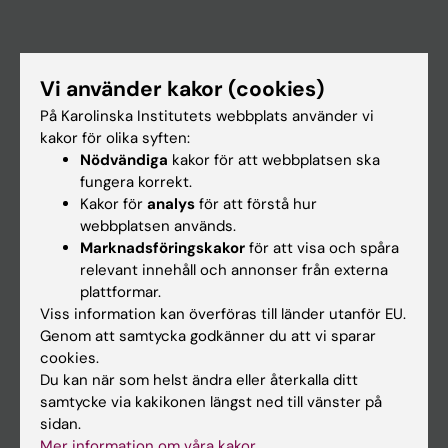
Huvudmeny
Vi använder kakor (cookies)
Utbildning
På Karolinska Institutets webbplats använder vi
Forskarutbildning
kakor för olika syften:
Nödvändiga
kakor för att webbplatsen ska
Forskning
fungera korrekt.
Om KI
Kakor för
analys
för att förstå hur
webbplatsen används.
Marknadsföringskakor
för att visa och spåra
På gång
relevant innehåll och annonser från externa
plattformar.
Nyheter
Viss information kan överföras till länder utanför EU.
Kalender
Genom att samtycka godkänner du att vi sparar
cookies.
Du kan när som helst ändra eller återkalla ditt
Student
samtycke via kakikonen längst ned till vänster på
Ladok
sidan.
Mer information om våra kakor