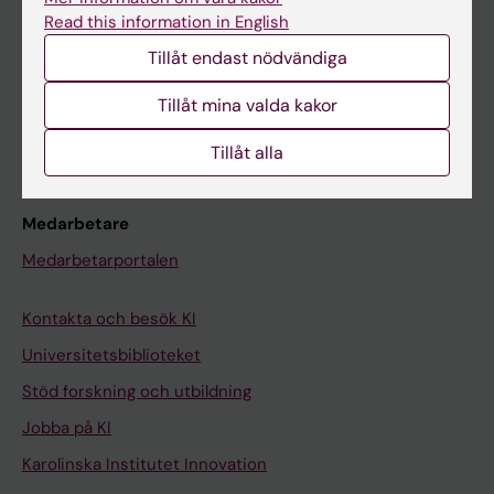
Canvas
Read this information in English
Schema
Tillåt endast nödvändiga
Studentmejlen
Tillåt mina valda kakor
Kurs- och programwebbar
Student på KI
Tillåt alla
Medarbetare
Medarbetarportalen
Kontakta och besök KI
Universitetsbiblioteket
Stöd forskning och utbildning
Jobba på KI
Karolinska Institutet Innovation