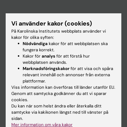
Huvudmeny
Vi använder kakor (cookies)
Utbildning
På Karolinska Institutets webbplats använder vi
Forskarutbildning
kakor för olika syften:
Nödvändiga
kakor för att webbplatsen ska
Forskning
fungera korrekt.
Om KI
Kakor för
analys
för att förstå hur
webbplatsen används.
Marknadsföringskakor
för att visa och spåra
På gång
relevant innehåll och annonser från externa
plattformar.
Nyheter
Viss information kan överföras till länder utanför EU.
Kalender
Genom att samtycka godkänner du att vi sparar
cookies.
Du kan när som helst ändra eller återkalla ditt
Student
samtycke via kakikonen längst ned till vänster på
Ladok
sidan.
Mer information om våra kakor
Canvas