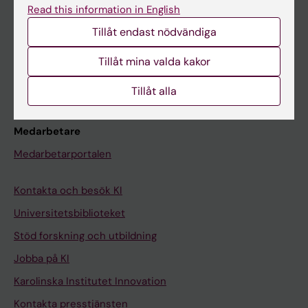
Read this information in English
Schema
Tillåt endast nödvändiga
Studentmejlen
Tillåt mina valda kakor
Kurs- och programwebbar
Student på KI
Tillåt alla
Medarbetare
Medarbetarportalen
Kontakta och besök KI
Universitetsbiblioteket
Stöd forskning och utbildning
Jobba på KI
Karolinska Institutet Innovation
Kontakta presstjänsten