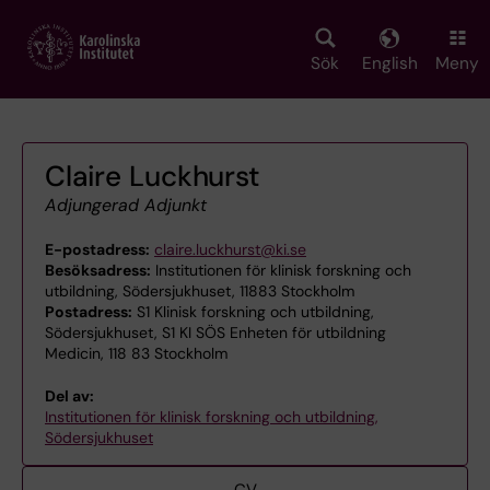
Skip
to
main
Sök
English
Meny
content
Claire Luckhurst
Adjungerad Adjunkt
E-postadress:
claire.luckhurst@ki.se
Besöksadress:
Institutionen för klinisk forskning och
utbildning, Södersjukhuset, 11883 Stockholm
Postadress:
S1 Klinisk forskning och utbildning,
Södersjukhuset, S1 KI SÖS Enheten för utbildning
Medicin, 118 83 Stockholm
Del av:
Institutionen för klinisk forskning och utbildning,
Södersjukhuset