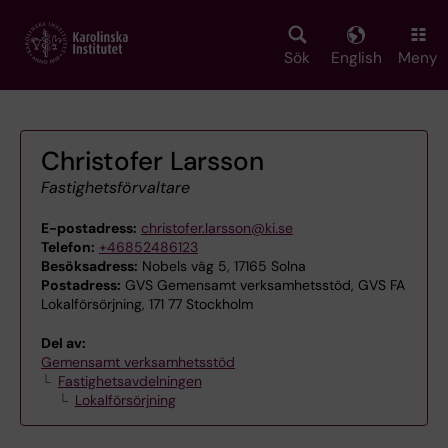
Skip
to
main
Sök
English
Meny
content
Christofer Larsson
Fastighetsförvaltare
E-postadress:
christofer.larsson@ki.se
Telefon:
+46852486123
Besöksadress:
Nobels väg 5, 17165 Solna
Postadress:
GVS Gemensamt verksamhetsstöd, GVS FA
Lokalförsörjning, 171 77 Stockholm
Del av:
Gemensamt verksamhetsstöd
Fastighetsavdelningen
Lokalförsörjning