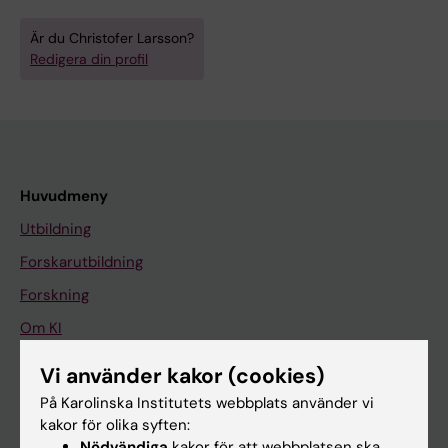
Är du Christofer Larsson?
Redigera din profil
Huvudmeny
Utbildning
Forskarutbildning
Forskning
Om KI
Vi använder kakor (cookies)
På gång
På Karolinska Institutets webbplats använder vi
kakor för olika syften:
Nyheter
Nödvändiga
kakor för att webbplatsen ska