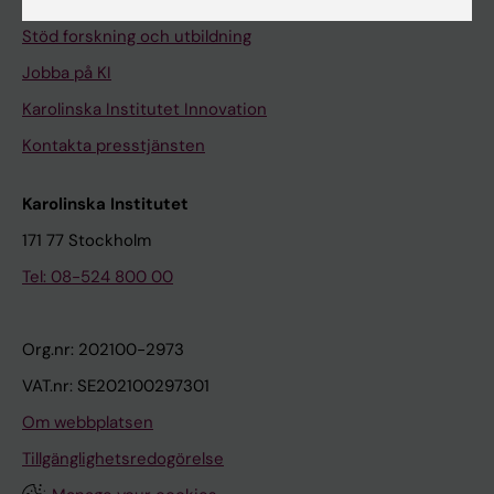
Universitetsbiblioteket
Stöd forskning och utbildning
Jobba på KI
Karolinska Institutet Innovation
Kontakta presstjänsten
Karolinska Institutet
171 77 Stockholm
Tel: 08-524 800 00
Org.nr: 202100-2973
VAT.nr: SE202100297301
Om webbplatsen
Tillgänglighetsredogörelse