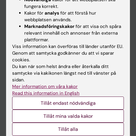
Kalender
fungera korrekt.
Kakor för
analys
för att förstå hur
webbplatsen används.
Student
Marknadsföringskakor
för att visa och spåra
Ladok
relevant innehåll och annonser från externa
plattformar.
Canvas
Viss information kan överföras till länder utanför EU.
Schema
Genom att samtycka godkänner du att vi sparar
cookies.
Studentmejlen
Du kan när som helst ändra eller återkalla ditt
Kurs- och programwebbar
samtycke via kakikonen längst ned till vänster på
sidan.
Student på KI
Mer information om våra kakor
Read this information in English
Medarbetare
Tillåt endast nödvändiga
Medarbetarportalen
Tillåt mina valda kakor
Kontakta och besök KI
Tillåt alla