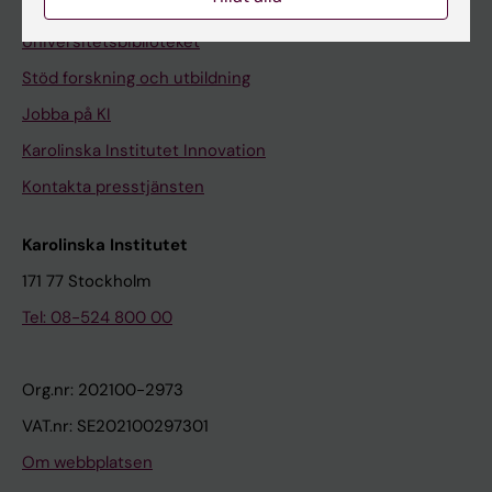
Kontakta och besök KI
Universitetsbiblioteket
Stöd forskning och utbildning
Jobba på KI
Karolinska Institutet Innovation
Kontakta presstjänsten
Karolinska Institutet
171 77 Stockholm
Tel: 08-524 800 00
Org.nr: 202100-2973
VAT.nr: SE202100297301
Om webbplatsen