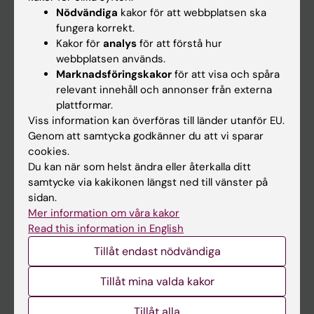
Nyheter
Nödvändiga
kakor för att webbplatsen ska
fungera korrekt.
Kalender
Kakor för
analys
för att förstå hur
webbplatsen används.
Student
Marknadsföringskakor
för att visa och spåra
relevant innehåll och annonser från externa
Ladok
plattformar.
Canvas
Viss information kan överföras till länder utanför EU.
Genom att samtycka godkänner du att vi sparar
Schema
cookies.
Studentmejlen
Du kan när som helst ändra eller återkalla ditt
samtycke via kakikonen längst ned till vänster på
Kurs- och programwebbar
sidan.
Student på KI
Mer information om våra kakor
Read this information in English
Tillåt endast nödvändiga
Medarbetare
Medarbetarportalen
Tillåt mina valda kakor
Tillåt alla