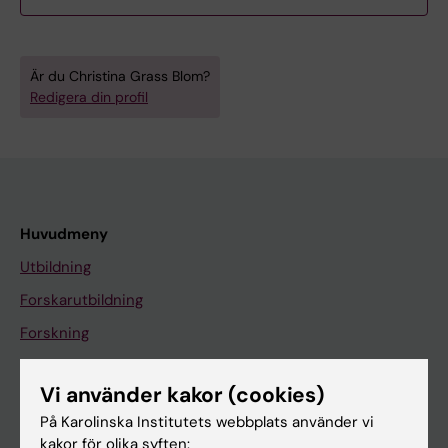
Är du Christina Grass Blom?
Redigera din profil
Huvudmeny
Utbildning
Forskarutbildning
Forskning
Om KI
Vi använder kakor (cookies)
På Karolinska Institutets webbplats använder vi
På gång
kakor för olika syften: