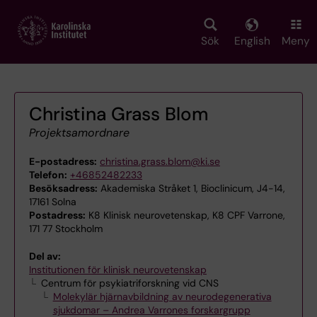
Skip
to
main
Sök
English
Meny
content
Christina Grass Blom
Projektsamordnare
E-postadress:
christina.grass.blom@ki.se
Telefon:
+46852482233
Besöksadress:
Akademiska Stråket 1, Bioclinicum, J4-14,
17161 Solna
Postadress:
K8 Klinisk neurovetenskap, K8 CPF Varrone,
171 77 Stockholm
Del av:
Institutionen för klinisk neurovetenskap
Centrum för psykiatriforskning vid CNS
Molekylär hjärnavbildning av neurodegenerativa
sjukdomar – Andrea Varrones forskargrupp