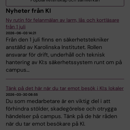
Populärvetenskap och samverkan
Nyheter från KI
Ny rutin för felanmälan av larm, lås och kortläsare
från 1 juli
2026-06-03 14:21
Från den 1 juli finns en säkerhetstekniker
anställd av Karolinska Institutet. Rollen
ansvarar för drift, underhåll och teknisk
hantering av KI:s säkerhetssystem runt om på
campus…
Tänk på det här när du tar emot besök i KI:s lokaler
2026-03-30 08:55
Du som medarbetare är en viktig del i att
förhindra stölder, skadegörelse och otrygga
händelser på campus. Tänk på de här råden
när du tar emot besökare på KI.