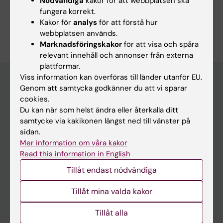
Nödvändiga
kakor för att webbplatsen ska
fungera korrekt.
Är du Christian Nerpin?
Kakor för
analys
för att förstå hur
Redigera din profil
webbplatsen används.
Marknadsföringskakor
för att visa och spåra
relevant innehåll och annonser från externa
plattformar.
Viss information kan överföras till länder utanför EU.
Genom att samtycka godkänner du att vi sparar
cookies.
Huvudmeny
Du kan när som helst ändra eller återkalla ditt
Utbildning
samtycke via kakikonen längst ned till vänster på
sidan.
Forskarutbildning
Mer information om våra kakor
Forskning
Read this information in English
Om KI
Tillåt endast nödvändiga
Tillåt mina valda kakor
På gång
Tillåt alla
Nyheter