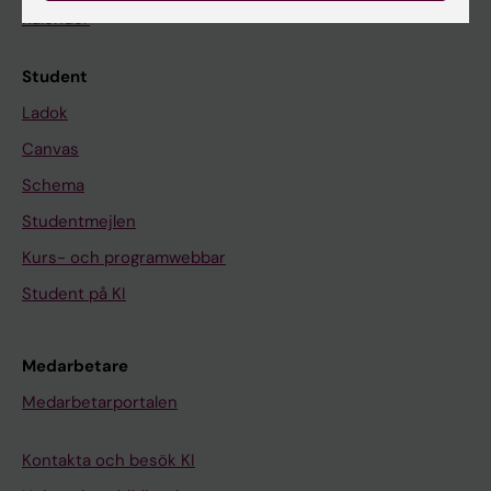
Kalender
Student
Ladok
Canvas
Schema
Studentmejlen
Kurs- och programwebbar
Student på KI
Medarbetare
Medarbetarportalen
Kontakta och besök KI