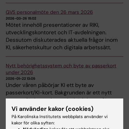
GVS personalmöte den 26 mars 2026
2026-03-26 15:02
Mötet innehöll presentationer av RIKI,
utvecklingskontoret och IT‑avdelningen.
Dessutom diskuterades aktuella frågor inom
KI, säkerhetskultur och digitala arbetssätt.
Nytt behörighetssystem och byte av passerkort
under 2026
2026-01-22 13:05
Under våren påbörjar KI ett byte av
passerkort/KI-kort. Bakgrunden är ett nytt
system för hantering av behörigheter, för ett
säkrare campus för både medarbetare och
Vi använder kakor (cookies)
studenter. Det…
På Karolinska Institutets webbplats använder vi
kakor för olika syften: