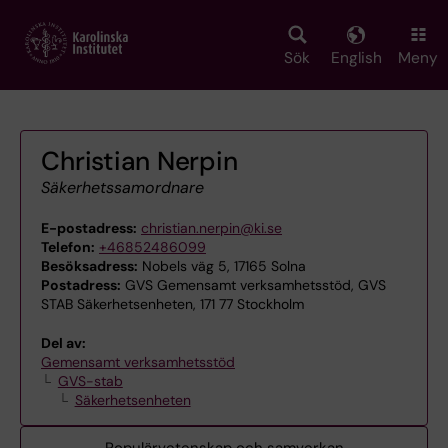
Skip
to
main
Sök
English
Meny
content
Christian Nerpin
Säkerhetssamordnare
E-postadress:
christian.nerpin@ki.se
Telefon:
+46852486099
Besöksadress:
Nobels väg 5, 17165 Solna
Postadress:
GVS Gemensamt verksamhetsstöd, GVS
STAB Säkerhetsenheten, 171 77 Stockholm
Del av:
Gemensamt verksamhetsstöd
GVS-stab
Säkerhetsenheten