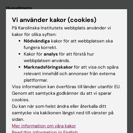
Huvudmeny
Utbildning
Vi använder kakor (cookies)
Forskarutbildning
På Karolinska Institutets webbplats använder vi
kakor för olika syften:
Forskning
Nödvändiga
kakor för att webbplatsen ska
Om KI
fungera korrekt.
Kakor för
analys
för att förstå hur
webbplatsen används.
På gång
Marknadsföringskakor
för att visa och spåra
relevant innehåll och annonser från externa
Nyheter
plattformar.
Kalender
Viss information kan överföras till länder utanför EU.
Genom att samtycka godkänner du att vi sparar
cookies.
Student
Du kan när som helst ändra eller återkalla ditt
Ladok
samtycke via kakikonen längst ned till vänster på
sidan.
Canvas
Mer information om våra kakor
Schema
Read this information in English