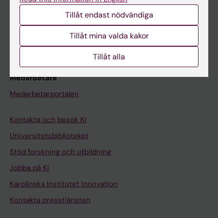
Studentmejlen
Tillåt endast nödvändiga
Kurs- och programwebbar
Tillåt mina valda kakor
Student på KI
Tillåt alla
Medarbetare
Medarbetarportalen
Kontakta och besök KI
Universitetsbiblioteket
Stöd forskning och utbildning
Jobba på KI
Karolinska Institutet Innovation
Kontakta presstjänsten