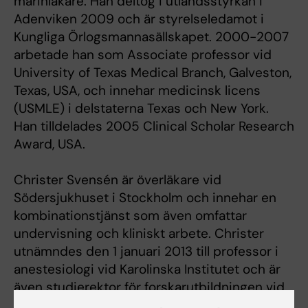
marinläkare. Han deltog i utlandsstyrkan i
Adenviken 2009 och är styrelseledamot i
Kungliga Örlogsmannasällskapet. 2000-2007
arbetade han som Associate professor vid
University of Texas Medical Branch, Galveston,
Texas, USA, och innehar medicinsk licens
(USMLE) i delstaterna Texas och New York.
Han tilldelades 2005 Clinical Scholar Research
Award, USA.
Christer Svensén är överläkare vid
Södersjukhuset i Stockholm och innehar en
kombinationstjänst som även omfattar
undervisning och kliniskt arbete. Christer
utnämndes den 1 januari 2013 till professor i
anestesiologi vid Karolinska Institutet och är
även studierektor för forskarutbildningen vid
KI SÖS och ansvarig för den kliniska