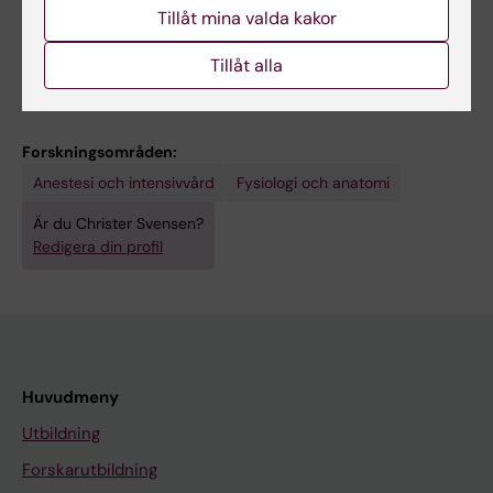
bedöma vätskestatus samt av vätsketillförsel
Tillåt mina valda kakor
till patienter i samband med sepsis och
septisk chock.
Tillåt alla
Forskningsområden:
Anestesi och intensivvård
Fysiologi och anatomi
Är du Christer Svensen?
Redigera din profil
Huvudmeny
Utbildning
Forskarutbildning