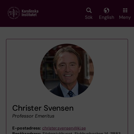
Skip
to
main
Sök
English
Meny
content
Christer Svensen
Professor Emeritus
E-postadress:
christer.svensen@ki.se
Besöksadress:
Södersjukhuset, Sjukhusbacken 14, 11883