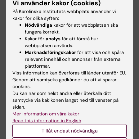
Vi använder kakor (cookies)
anestesiundervisningen av kandidater på
På Karolinska Institutets webbplats använder vi
kirurgterminen.
kakor för olika syften:
Nödvändiga
kakor för att webbplatsen ska
fungera korrekt.
Forskningsbeskrivning
Kakor för
analys
för att förstå hur
webbplatsen används.
Christer Svensén studerar effekter av
Marknadsföringskakor
för att visa och spåra
cirkulatorisk övervakning och
relevant innehåll och annonser från externa
plattformar.
vätskebehandling till patienter före, under och
Viss information kan överföras till länder utanför EU.
efter operation. Vätsketillförsel med ledning
Genom att samtycka godkänner du att vi sparar
av blodtryck och urinproduktion har ofta lett
cookies.
till att patienten lagrar onödig vätska i
Du kan när som helst ändra eller återkalla ditt
kroppen, vilket påverkar såväl sjuklighet som
samtycke via kakikonen längst ned till vänster på
mortalitet.
sidan.
Mer information om våra kakor
Studier görs av infusionslösningars
Read this information in English
distribution i kroppen vid olika patologiska
Tillåt endast nödvändiga
tillstånd samt av icke invasiva metoder för att