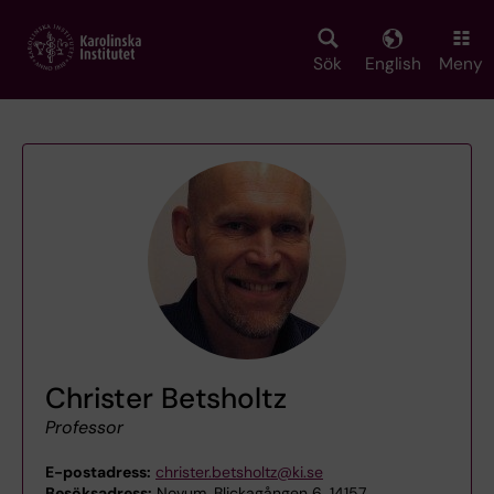
Skip
to
main
Sök
English
Meny
content
Christer Betsholtz
Professor
E-postadress:
christer.betsholtz@ki.se
Besöksadress:
Novum, Blickagången 6, 14157