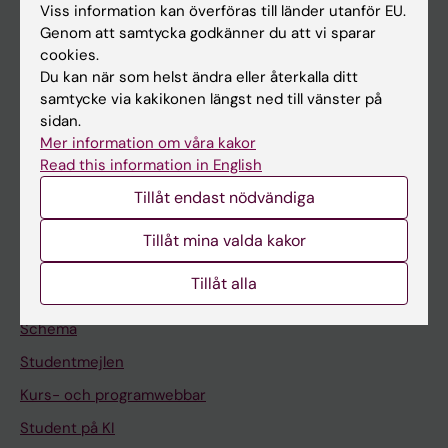
Viss information kan överföras till länder utanför EU.
Forskning
Genom att samtycka godkänner du att vi sparar
Om KI
cookies.
Du kan när som helst ändra eller återkalla ditt
samtycke via kakikonen längst ned till vänster på
På gång
sidan.
Mer information om våra kakor
Nyheter
Read this information in English
Kalender
Tillåt endast nödvändiga
Student
Tillåt mina valda kakor
Ladok
Tillåt alla
Canvas
Schema
Studentmejlen
Kurs- och programwebbar
Student på KI