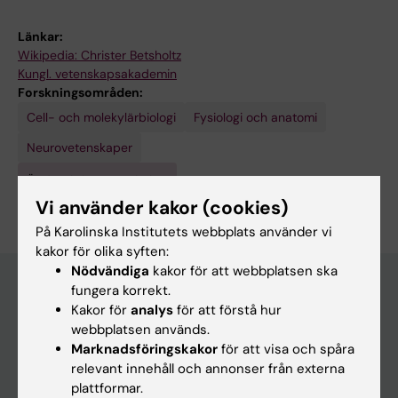
Länkar:
Wikipedia: Christer Betsholtz
Kungl. vetenskapsakademin
Forskningsområden:
Cell- och molekylärbiologi
Fysiologi och anatomi
Neurovetenskaper
Är du Christer Betsholtz?
Redigera din profil
Vi använder kakor (cookies)
På Karolinska Institutets webbplats använder vi
kakor för olika syften:
Nödvändiga
kakor för att webbplatsen ska
fungera korrekt.
Kakor för
analys
för att förstå hur
Huvudmeny
webbplatsen används.
Marknadsföringskakor
för att visa och spåra
Utbildning
relevant innehåll och annonser från externa
Forskarutbildning
plattformar.